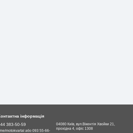
Контактна інформація
044 383-50-59
04080 Київ, вул.Вікентія Хвойки 21,
прохідна 4, офіс 1308
.me/motokvartal або 093 55-66-