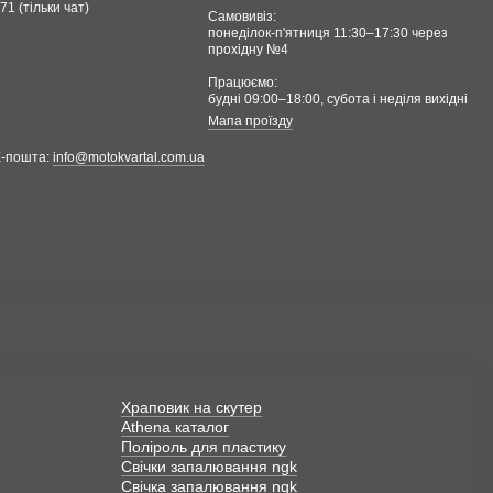
71 (тільки чат)
Самовивіз:
понеділок-п'ятниця 11:30–17:30 через
прохідну №4
Працюємо:
будні 09:00–18:00, cубота і неділя вихідні
Мапа проїзду
Е-пошта:
info@motokvartal.com.ua
Храповик на скутер
Athena каталог
Поліроль для пластику
Свічки запалювання ngk
Свічка запалювання ngk