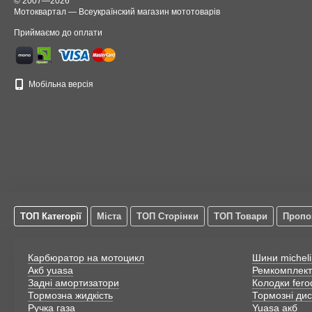
© 2007—2026
Мотоквартал — Всеукраїнский магазин мототоварів
Приймаємо до оплати
Мобільна версія
ТОП Категорії
Міста
ТОП Сторінки
ТОП Товари
Пропо
Карбюратор на мотоцикл
Шини micheli
Акб yuasa
Ремкомплект
Задні амортизатори
Колодки fero
Тормозна жидкість
Тормозні дис
Ручка газа
Yuasa акб