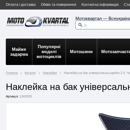
Оплата і доставка
Обмін та повернення
Контактна інформація
Ста
Мотоквартал — Всеукраїнс
Популярні
Майже
моделі
Мотошини
Мотозапчаст
задарма
мотоциклів
Головна
Каталог
Наклейки
Наклейка на бак універсальна карбон 2.0, Ч
Наклейка на бак універсаль
Артикул:
1342828