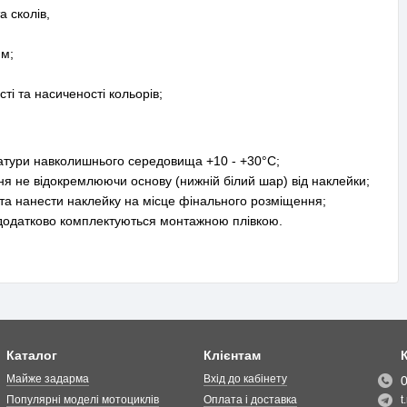
 сколів,
мм;
ті та насиченості кольорів;
ратури навколишнього середовища +10 - +30°С;
ня не відокремлюючи основу (нижній білий шар) від наклейки;
 та нанести наклейку на місце фінального розміщення;
, додатково комплектуються монтажною плівкою.
Каталог
Клієнтам
Майже задарма
Вхід до кабінету
Популярні моделі мотоциклів
Оплата і доставка
t