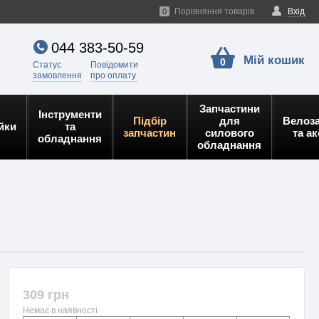
Порівняння товарів
Вхід
0
044 383-50-59
Мій кошик
0
Статус
Повідомити
замовлення
про оплату
Запчастини
Інструменти
Підбір
для
Велоз
йки
та
запчастин
силового
та а
обладнання
обладнання
309 грн
Немає в наявності