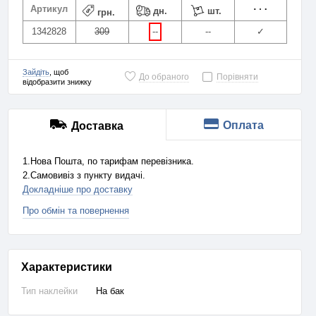
Артикул
дн.
шт.
грн.
1342828
309
--
--
✓
Зайдіть
, щоб
До обраного
Порівняти
відобразити знижку
Оплата
Доставка
1.Нова Пошта, по тарифам перевізника.
2.Самовивіз з пункту видачі.
Докладніше про доставку
Про обмін та повернення
Характеристики
Тип наклейки
На бак