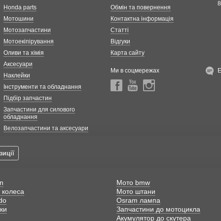
8
Honda parts
Обмін та повернення
Мотошини
Контактна інформація
Мотозапчастини
Статті
Мотоекіпірування
Відгуки
Оливи та хімія
Карта сайту
Аксесуари
Ми в соцмережах
Наклейки
Інструменти та обладнання
Підбір запчастин
Запчастини для силового
обладнання
Велозапчастини та аксесуари
зиції
n
Мото bmw
 колеса
Мото штани
do
Osram лампа
ки
Запчастини до мотоцикла
Акумулятор до скутера