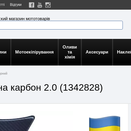
тті
Відгуки
кий магазин мототоварів
Оливи
ини
Мотоекіпірування
та
Аксесуари
Накле
хімія
орний
на карбон 2.0 (1342828)