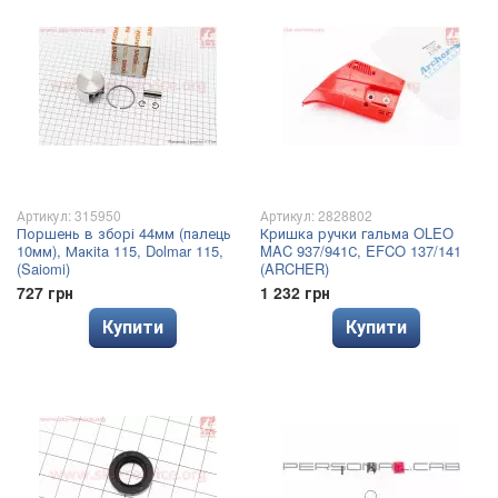
Артикул: 315950
Артикул: 2828802
Поршень в зборі 44мм (палець
Кришка ручки гальма OLEO
10мм), Макita 115, Dolmar 115,
MAC 937/941С, EFCO 137/141
(Saiomi)
(ARCHER)
727 грн
1 232 грн
Купити
Купити