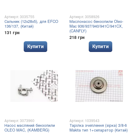
Артикул: 3035755
Артикул: 3058926
Сальник (12x28x5), для EFCO
Маслонасос бензопили Oleo-
136/137, (Китай)
Mac 936/937/940/941C/941CX,
(CANFLY)
131 грн
218 грн
Купити
Купити
Артикул: 3073960
Артикул: 1039543
Насос масляний бензопили
Тарілка зчеплення (зірка) 3/8-6
OLEO MAC, (KAMBERG)
Makita тип 1+сепаратор (Китай)