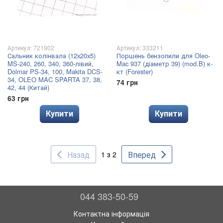
Артикул: 721902
Артикул: 333211
Сальник колінвала (12x20x5)
Поршень бензопили для Oleo-
MS-240, 260, 340, 360-лівий,
Mac 937 (діаметр 39) (mod.B) к-
Dolmar PS-34, 100, Makita DCS-
кт (Forester)
34, OLEO MAC SPARTA 37, 38,
74 грн
42, 44 (Китай)
63 грн
Купити
Купити
Назад
Вперед
1 з 2
044 383-50-59
Контактна інформація