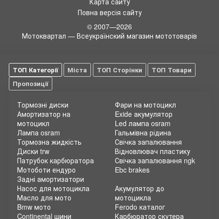
Карта сайту
Повна версія сайту
© 2007—2026
Мотоквартал — Всеукраїнский магазин мототоварів
ТОП Категорії
Міста
ТОП Сторінки
ТОП Товари
Пропозиції
Тормозні диски
Фари на мотоцикл
Амортизатор на
Exide акумулятор
мотоцикл
Led лампа osram
Лампа osram
Гальмівна рідина
Тормозна жидкість
Свічка запалювання
Диски trw
Відновлювач пластику
Патрубок карбюратора
Свічка запалювання ngk
Мотоботи ендуро
Ebc brakes
Задні амортизатори
Насос для мотоцикла
Акумулятор до
Масло для мото
мотоцикла
Bmw мото
Ferodo каталог
Continental шини
Карбюратор скутера