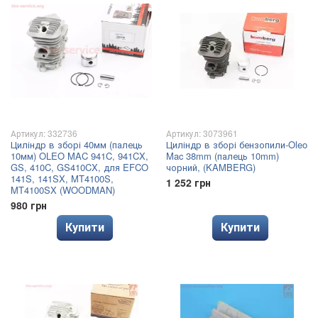
Артикул: 332736
Артикул: 3073961
Циліндр в зборі 40мм (палець
Циліндр в зборі бензопили-Oleo
10мм) OLEO MAC 941C, 941CX,
Mac 38mm (палець 10mm)
GS, 410C, GS410CX, для EFCO
чорний, (KAMBERG)
141S, 141SX, MT4100S,
1 252 грн
MT4100SX (WOODMAN)
980 грн
Купити
Купити