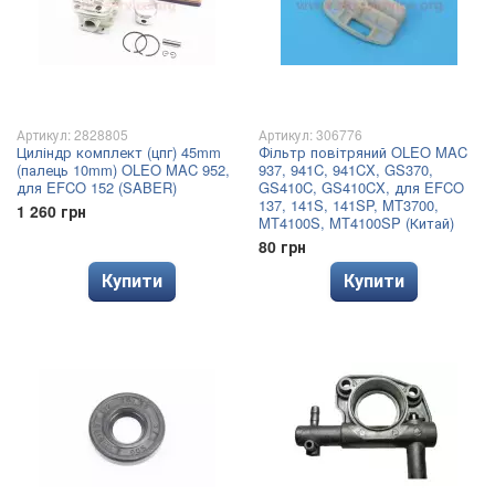
Артикул: 2828805
Артикул: 306776
Циліндр комплект (цпг) 45mm
Фільтр повітряний OLEO MAC
(палець 10mm) OLEO MAC 952,
937, 941C, 941CX, GS370,
для EFCO 152 (SABER)
GS410C, GS410CX, для EFCO
137, 141S, 141SP, MT3700,
1 260 грн
MT4100S, MT4100SP (Китай)
80 грн
Купити
Купити