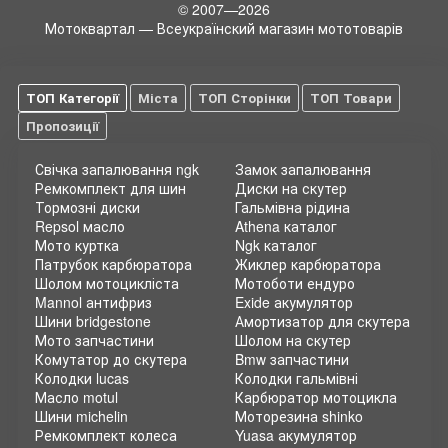
© 2007—2026
Мотоквартал — Всеукраїнский магазин мототоварів
ТОП Категорії
Міста
ТОП Сторінки
ТОП Товари
Пропозиції
Свічка запалювання ngk
Замок запалювання
Ремкомплект для шин
Диски на скутер
Тормозні диски
Гальмівна рідина
Repsol масло
Athena каталог
Мото куртка
Ngk каталог
Патрубок карбюратора
Жиклер карбюратора
Шолом мотоцикліста
Мотоботи ендуро
Mannol антифриз
Exide акумулятор
Шини bridgestone
Амортизатор для скутера
Мото запчастини
Шолом на скутер
Комутатор до скутера
Bmw запчастини
Колодки lucas
Колодки гальмівні
Масло motul
Карбюратор мотоцикла
Шини michelin
Моторезина shinko
Ремкомплект колеса
Yuasa акумулятор