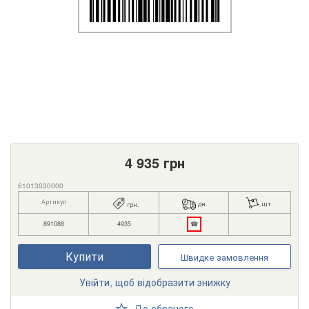
4 935
грн
61013030000
Артикул
дн.
шт.
грн.
891088
4935
☎
Купити
Швидке замовлення
Увійти, щоб відобразити знижку
До обраного