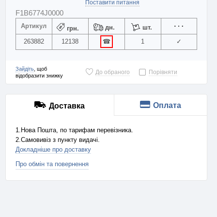
Поставити питання
F1B6774J0000
Артикул
дн.
шт.
грн.
263882
12138
☎
1
✓
Зайдіть
, щоб
До обраного
Порівняти
відобразити знижку
Оплата
Доставка
1.Нова Пошта, по тарифам перевізника.
2.Самовивіз з пункту видачі.
Докладніше про доставку
Про обмін та повернення