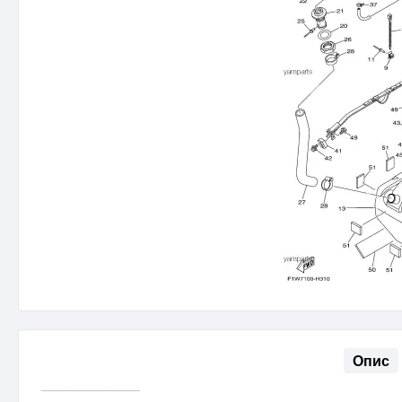
Опис
‾‾‾‾‾‾‾‾‾‾‾‾‾‾‾‾‾‾‾‾‾‾