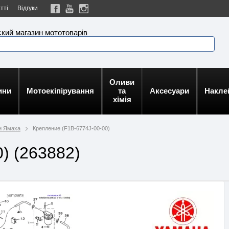
тті
Відгуки
кий магазин мототоварів
Оливи
ини
Мотоекіпірування
та
Аксесуари
Накле
хімія
и Ямаха
Крепление (F1B-6774J-00-00)
) (263882)