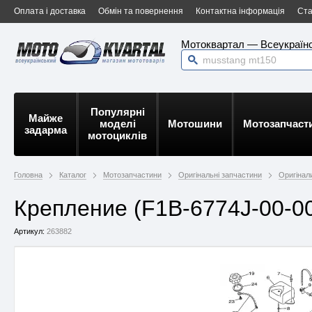
Оплата і доставка
Обмін та повернення
Контактна інформація
Ста
Мотоквартал — Всеукраїнс
Популярні
Майже
моделі
Мотошини
Мотозапчаст
задарма
мотоциклів
Головна
Каталог
Мотозапчастини
Оригінальні запчастини
Оригінал
Крепление (F1B-6774J-00-00
Артикул:
263882