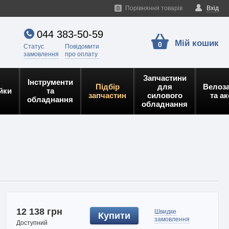
Порівняння товарів
Вхід
0
044 383-50-59
Мій кошик
0
Статус
Повідомити
замовлення
про оплату
Запчастини
Інструменти
Підбір
для
Велоз
йки
та
запчастин
силового
та а
обладнання
обладнання
12 138 грн
Швидке
Купити
замовлення
Доступний