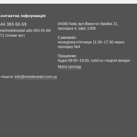
Контактна інформація
044 383-50-59
04080 Київ, вул.Вікентія Хвойки 21,
прохідна 4, офіс 1308
.me/motokvartal або 093 55-66-
71 (тільки чат)
Самовивіз:
понеділок-п'ятниця 11:30–17:30 через
прохідну №4
Працюємо:
будні 09:00–18:00, cубота і неділя вихідні
Мапа проїзду
Е-пошта:
info@motokvartal.com.ua