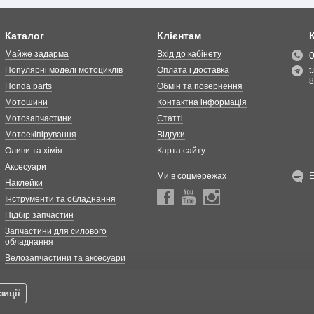
Каталог
Клієнтам
Майже задарма
Вхід до кабінету
Популярні моделі мотоциклів
Оплата і доставка
t
8
Honda parts
Обмін та повернення
Мотошини
Контактна інформація
Мотозапчастини
Статті
Мотоекіпірування
Відгуки
Оливи та хімія
Карта сайту
Аксесуари
Ми в соцмережах
Наклейки
Інструменти та обладнання
Підбір запчастин
Запчастини для силового
обладнання
Велозапчастини та аксесуари
зиції