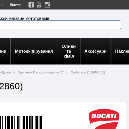
тті
Відгуки
кий магазин мототоварів
Оливи
ини
Мотоекіпірування
та
Аксесуари
Накле
хімія
 Дукаті
Оригінали Ducati, номери на "1"
Carburetor (13140251E)
62860)