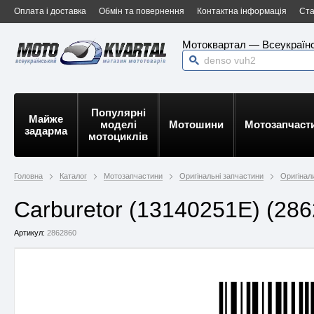
Оплата і доставка
Обмін та повернення
Контактна інформація
Ста
Мотоквартал — Всеукраїнс
Популярні
Майже
моделі
Мотошини
Мотозапчаст
задарма
мотоциклів
Головна
Каталог
Мотозапчастини
Оригінальні запчастини
Оригінали
Carburetor (13140251E) (28
Артикул:
2862860