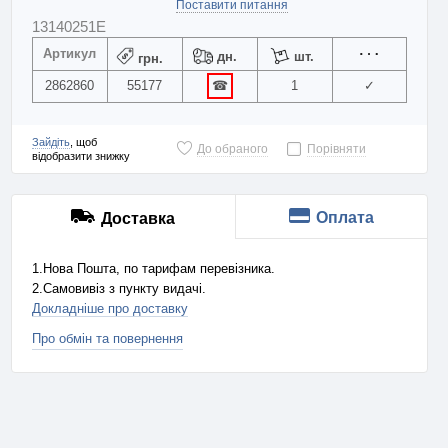
Поставити питання
13140251E
Артикул
дн.
шт.
грн.
2862860
55177
☎
1
✓
Зайдіть
, щоб
До обраного
Порівняти
відобразити знижку
Оплата
Доставка
1.Нова Пошта, по тарифам перевізника.
2.Самовивіз з пункту видачі.
Докладніше про доставку
Про обмін та повернення