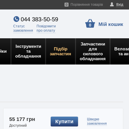
Порівняння товарів
Вхід
0
044 383-50-59
Мій кошик
0
Статус
Повідомити
замовлення
про оплату
Запчастини
Інструменти
Підбір
для
Велоз
йки
та
запчастин
силового
та а
обладнання
обладнання
55 177 грн
Швидке
Купити
замовлення
Доступний