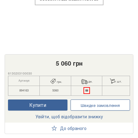
5 060
грн
6130203100030
Артикул
дн.
шт.
грн.
894163
5060
☎
Купити
Швидке замовлення
Увійти, щоб відобразити знижку
До обраного