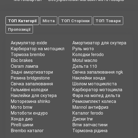
ТОП Категорії
Міста
ТОП Сторінки
ТОП Товари
Пропозиції
Акумулятор exide
Амортизатор для скутера
Карбюратор на мотоцикл
Руль мото
Тормоза brembo
Колодки ferodo
Ebc brakes
Motul масло
Osram лампа
Дельта 110
Задні амортизатори
Свічка запалювання ngk
Резина bridgestone
Наклейки хонда
Свічка запалювання
Шолом мотоцикліста
Гальмівні колодки
Карбюратор мотоцикла
Наклейки для скутера
Фара на мопед дельта
Моторезина shinko
Ремкомплект колеса
Мото bmw
Mannol антифриз
Мотоботи ендуро
Каталог ferodo
Хонда дио
Диски trw
Pirelli шини
Bmw запчастини
Brembo каталог
Тормозна рідина