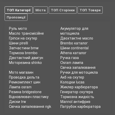
ТОП Категорії
Міста
ТОП Сторінки
ТОП Товари
Пропозиції
Руль мото
Акумулятор для
Масло трансмісійне
мотоцикла
Гріпси на скутер
Двохтактне масло
Шини pirelli
Brembo каталог
Запчастини bmw
Шини continental
Тормоза brembo
Athena каталог
Двотактний двигун
Ручка газа
Моторезина shinko
Osram лампа
Свічка запалювання
Мото магазин
Ручки для мотоцикла
Проводка дельта
Акб на скутер
Ремкомплект шин
Колодки lucas
Лампа osram
Жиклер карбюратора
Резина bridgestone
Генератор скутера
Відновлювач пластику
Тормозна жидкість
Диски trw
Mannol антифриз
Свічка запалювання ngk
Патрубок карбюратора