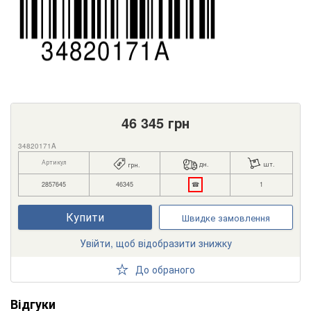
46 345
грн
34820171A
Артикул
дн.
шт.
грн.
2857645
46345
☎
1
Купити
Швидке замовлення
Увійти, щоб відобразити знижку
До обраного
Відгуки