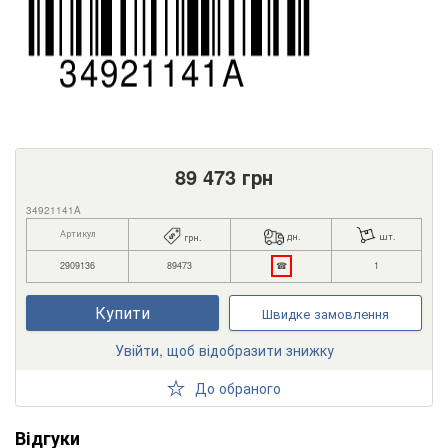
89 473
грн
34921141A
Артикул
дн.
шт.
грн.
2909136
89473
☎
1
Купити
Швидке замовлення
Увійти, щоб відобразити знижку
До обраного
Відгуки