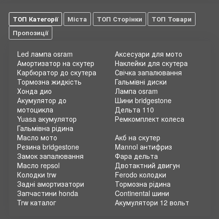
ТОП Категорії
Міста
ТОП Сторінки
ТОП Товари
Пропозиції
Led лампа osram
Аксесуари для мото
Амортизатор на скутер
Наклейки для скутера
Карбюратор до скутера
Свічка запалювання
Тормозна жидкість
Гальмівні диски
Хонда дио
Лампа osram
Акумулятор до
Шини bridgestone
мотоцикла
Дельта 110
Yuasa акумулятор
Ремкомплект колеса
Гальмівна рідина
Масло мото
Акб на скутер
Резина bridgestone
Mannol антифриз
Замок запалювання
Фара дельта
Масло repsol
Двотактний двигун
Колодки trw
Ferodo колодки
Задні амортизатори
Тормозна рідина
Запчастини honda
Continental шини
Trw каталог
Акумулятори 12 вольт