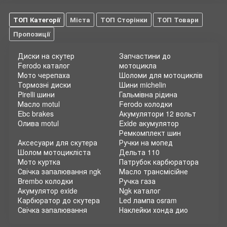
ТОП Категорії
Міста
ТОП Сторінки
ТОП Товари
Пропозиції
Диски на скутер
Запчастини до
Ferodo каталог
мотоцикла
Мото черепаха
Шоломи для мотоциклів
Тормозні диски
Шини michelin
Pirelli шини
Гальмівна рідина
Масло motul
Ferodo колодки
Ebc brakes
Акумулятори 12 вольт
Олива motul
Exide акумулятор
Ремкомплект шин
Аксесуари для скутера
Ручки на мопед
Шолом мотоцикліста
Дельта 110
Мото куртка
Патрубок карбюратора
Свічка запалювання ngk
Масло трансмісійне
Brembo колодки
Ручка газа
Акумулятор exide
Ngk каталог
Карбюратор до скутера
Led лампа osram
Свічка запалювання
Наклейки хонда дио