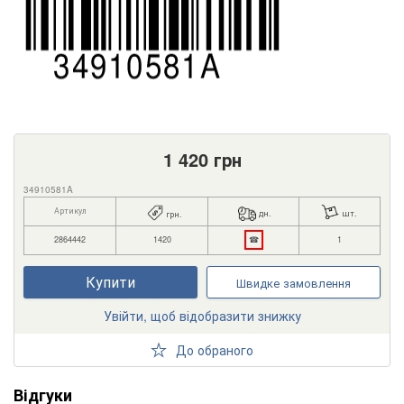
1 420
грн
34910581A
Артикул
дн.
шт.
грн.
2864442
1420
☎
1
Купити
Швидке замовлення
Увійти, щоб відобразити знижку
До обраного
Відгуки