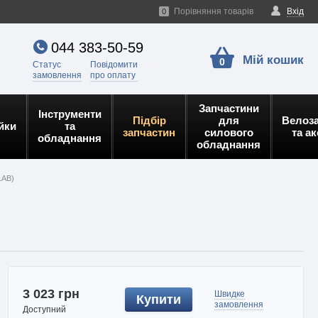
Порівняння товарів
Вхід
0
044 383-50-59
Мій кошик
0
Статус
Повідомити
замовлення
про оплату
Запчастини
Інструменти
Підбір
для
Велоз
йки
та
запчастин
силового
та а
обладнання
обладнання
1AB)
3 023 грн
Швидке
Купити
замовлення
Доступний