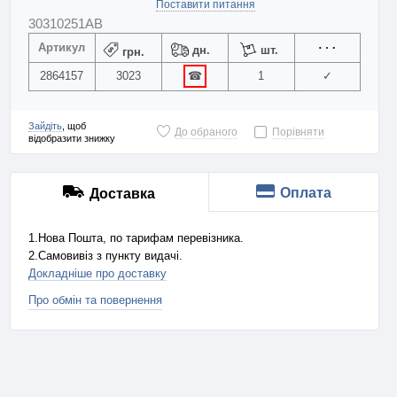
Поставити питання
30310251AB
Артикул
дн.
шт.
грн.
2864157
3023
☎
1
✓
Зайдіть
, щоб
До обраного
Порівняти
відобразити знижку
Оплата
Доставка
1.Нова Пошта, по тарифам перевізника.
2.Самовивіз з пункту видачі.
Докладніше про доставку
Про обмін та повернення