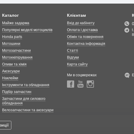
Каталог
Клієнтам
Майже задарма
Вхід до кабінету
Популярні моделі мотоциклів
Оплата і доставка
t
8
Honda parts
Обмін та повернення
Мотошини
Контактна інформація
Мотозапчастини
Статті
Мотоекіпірування
Відгуки
Оливи та хімія
Карта сайту
Аксесуари
Ми в соцмережах
Наклейки
Інструменти та обладнання
Підбір запчастин
Запчастини для силового
обладнання
Велозапчастини та аксесуари
зиції