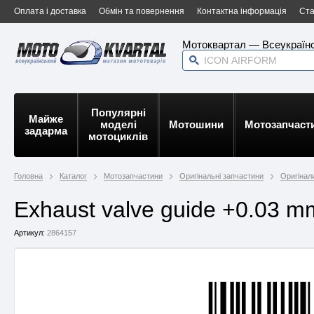
Оплата і доставка
Обмін та повернення
Контактна інформація
Ста
Мотоквартал — Всеукраїнс
Популярні
Майже
моделі
Мотошини
Мотозапчаст
задарма
мотоциклів
Головна
Каталог
Мотозапчастини
Оригінальні запчастини
Оригінали
Exhaust valve guide +0.03 
Артикул:
2864157