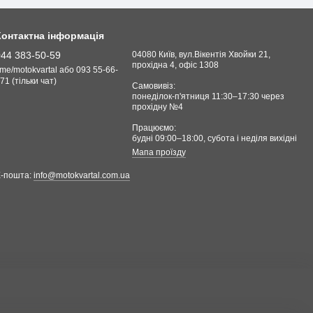
Контактна інформація
044 383-50-59
04080 Київ, вул.Вікентія Хвойки 21,
прохідна 4, офіс 1308
.me/motokvartal або 093 55-66-
71 (тільки чат)
Самовивіз:
понеділок-п'ятниця 11:30–17:30 через
прохідну №4
Працюємо:
будні 09:00–18:00, cубота і неділя вихідні
Мапа проїзду
Е-пошта:
info@motokvartal.com.ua