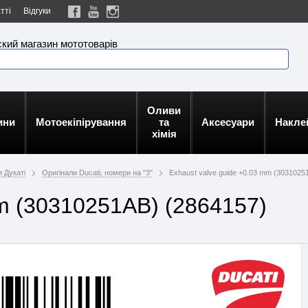
тті
Відгуки
кий магазин мототоварів
Оливи
ини
Мотоекіпірування
та
Аксесуари
Накле
хімія
 Дукаті
Оригінали Ducati, номери на "3"
Exhaust valve guide +0.03 mm (3031025
mm (30310251AB) (2864157)