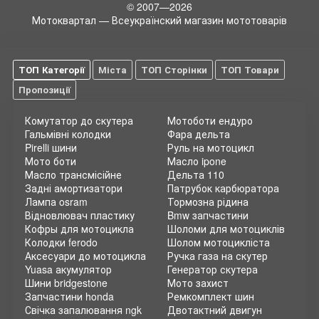
© 2007—2026
Мотоквартал — Всеукраїнский магазин мототоварів
ТОП Категорії
Міста
ТОП Сторінки
ТОП Товари
Пропозиції
Комутатор до скутера
Мотоботи ендуро
Гальмівні колодки
Фара дельта
Pirelli шини
Руль на мотоцикл
Мото боти
Масло ipone
Масло трансмісійне
Дельта 110
Задні амортизатори
Патрубок карбюратора
Лампа osram
Тормозна рідина
Відновлювач пластику
Bmw запчастини
Кофры для мотоцикла
Шоломи для мотоциклів
Колодки ferodo
Шолом мотоцикліста
Аксесуари до мотоцикла
Ручка газа на скутер
Yuasa акумулятор
Генератор скутера
Шини bridgestone
Мото захист
Запчастини honda
Ремкомплект шин
Свічка запалювання ngk
Двотактний двигун