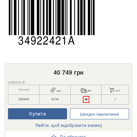
40 749
грн
34922421A
Артикул
дн.
шт.
грн.
2929849
40749
☎
1
Купити
Швидке замовлення
Увійти, щоб відобразити знижку
До обраного