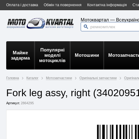
Оплата і доставка
Обмін та повернення
Контактна інформація
Ста
Мотоквартал — Всеукраїнс
Популярні
Майже
моделі
Мотошини
Мотозапчаст
задарма
мотоциклів
Головна
Каталог
Мотозапчастини
Оригінальні запчастини
Оригінали
Fork leg assy, right (340209
Артикул:
2864295