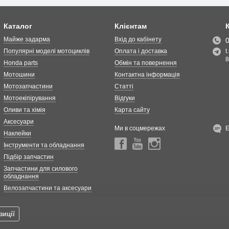
Каталог
Клієнтам
Майже задарма
Вхід до кабінету
Популярні моделі мотоциклів
Оплата і доставка
t
8
Honda parts
Обмін та повернення
Мотошини
Контактна інформація
Мотозапчастини
Статті
Мотоекіпірування
Відгуки
Оливи та хімія
Карта сайту
Аксесуари
Ми в соцмережах
Наклейки
Інструменти та обладнання
Підбір запчастин
Запчастини для силового
обладнання
Велозапчастини та аксесуари
зиції