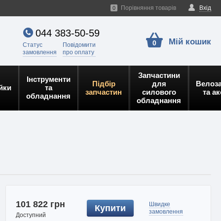
Порівняння товарів
Вхід
0
044 383-50-59
Мій кошик
0
Статус
Повідомити
замовлення
про оплату
Запчастини
Інструменти
Підбір
для
Велоз
йки
та
запчастин
силового
та а
обладнання
обладнання
101 822 грн
Швидке
Купити
замовлення
Доступний