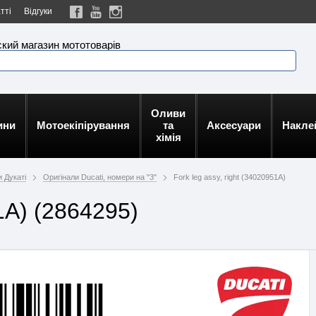
тті
Відгуки
кий магазин мототоварів
Оливи
ини
Мотоекіпірування
та
Аксесуари
Накле
хімія
 Дукаті
Оригінали Ducati, номери на "3"
Fork leg assy, right (34020951A)
51A) (2864295)