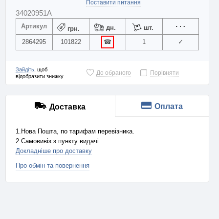
Поставити питання
34020951A
Артикул
дн.
шт.
грн.
2864295
101822
☎
1
✓
Зайдіть
, щоб
До обраного
Порівняти
відобразити знижку
Оплата
Доставка
1.Нова Пошта, по тарифам перевізника.
2.Самовивіз з пункту видачі.
Докладніше про доставку
Про обмін та повернення