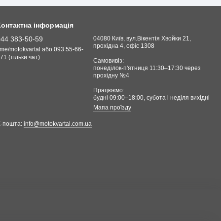
Контактна інформація
044 383-50-59
04080 Київ, вул.Вікентія Хвойки 21,
прохідна 4, офіс 1308
.me/motokvartal або 093 55-66-
71 (тільки чат)
Самовивіз:
понеділок-п'ятниця 11:30–17:30 через
прохідну №4
Працюємо:
будні 09:00–18:00, cубота і неділя вихідні
Мапа проїзду
Е-пошта:
info@motokvartal.com.ua