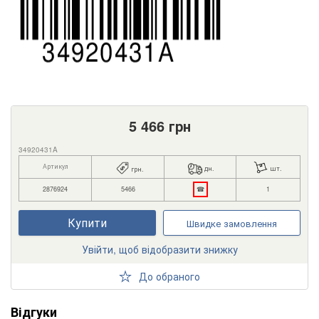
5 466
грн
34920431A
Артикул
дн.
шт.
грн.
2876924
5466
☎
1
Купити
Швидке замовлення
Увійти, щоб відобразити знижку
До обраного
Відгуки