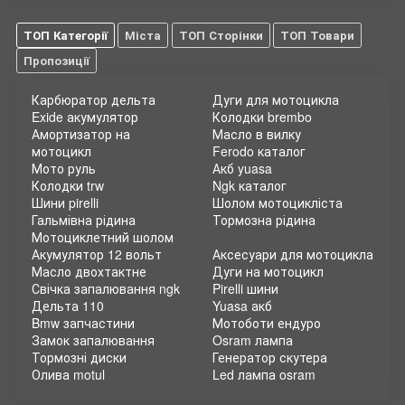
ТОП Категорії
Міста
ТОП Сторінки
ТОП Товари
Пропозиції
Карбюратор дельта
Дуги для мотоцикла
Exide акумулятор
Колодки brembo
Амортизатор на
Масло в вилку
мотоцикл
Ferodo каталог
Мото руль
Акб yuasa
Колодки trw
Ngk каталог
Шини pirelli
Шолом мотоцикліста
Гальмівна рідина
Тормозна рідина
Мотоциклетний шолом
Акумулятор 12 вольт
Аксесуари для мотоцикла
Масло двохтактне
Дуги на мотоцикл
Свічка запалювання ngk
Pirelli шини
Дельта 110
Yuasa акб
Bmw запчастини
Мотоботи ендуро
Замок запалювання
Osram лампа
Тормозні диски
Генератор скутера
Олива motul
Led лампа osram