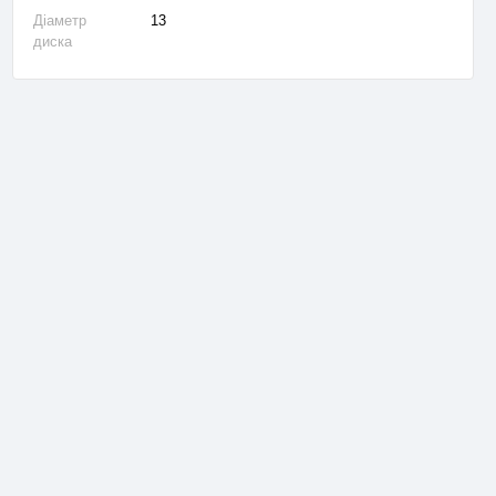
Діаметр
13
диска