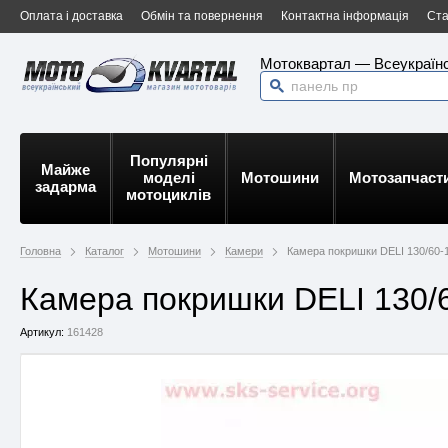
Оплата і доставка
Обмін та повернення
Контактна інформація
Ста
Мотоквартал — Всеукраїнс
Популярні
Майже
моделі
Мотошини
Мотозапчаст
задарма
мотоциклів
Головна
Каталог
Мотошини
Камери
Камера покришки DELI 130/60-
Камера покришки DELI 130/6
Артикул:
161428