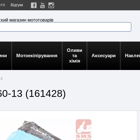
тті
Відгуки
кий магазин мототоварів
Оливи
ини
Мотоекіпірування
та
Аксесуари
Накле
хімія
13
0-13 (161428)