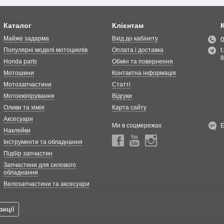
Каталог
Клієнтам
Майже задарма
Вхід до кабінету
Популярні моделі мотоциклів
Оплата і доставка
t
8
Honda parts
Обмін та повернення
Мотошини
Контактна інформація
Мотозапчастини
Статті
Мотоекіпірування
Відгуки
Оливи та хімія
Карта сайту
Аксесуари
Ми в соцмережах
Наклейки
Інструменти та обладнання
Підбір запчастин
Запчастини для силового
обладнання
Велозапчастини та аксесуари
зиції