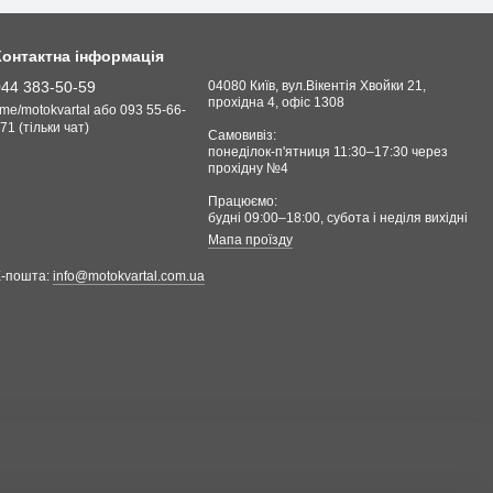
Контактна інформація
044 383-50-59
04080 Київ, вул.Вікентія Хвойки 21,
прохідна 4, офіс 1308
.me/motokvartal або 093 55-66-
71 (тільки чат)
Самовивіз:
понеділок-п'ятниця 11:30–17:30 через
прохідну №4
Працюємо:
будні 09:00–18:00, cубота і неділя вихідні
Мапа проїзду
Е-пошта:
info@motokvartal.com.ua