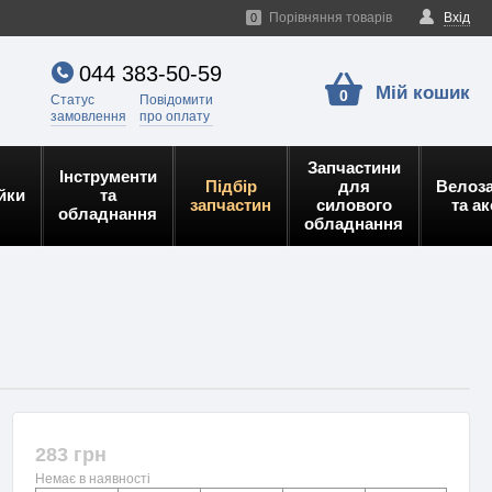
Порівняння товарів
Вхід
0
044 383-50-59
Мій кошик
0
Статус
Повідомити
замовлення
про оплату
Запчастини
Інструменти
Підбір
для
Велоз
йки
та
запчастин
силового
та а
обладнання
обладнання
283 грн
Немає в наявності