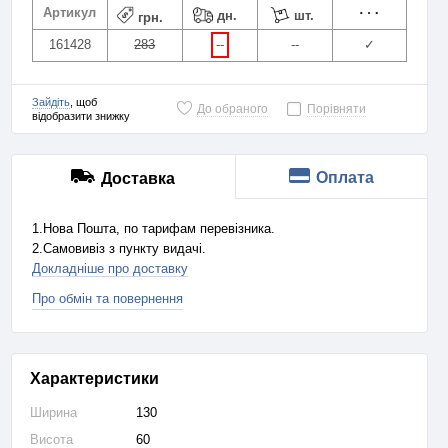
Артикул
дн.
шт.
грн.
161428
283
--
--
✓
Зайдіть
, щоб
До обраного
Порівняти
відобразити знижку
Оплата
Доставка
1.Нова Пошта, по тарифам перевізника.
2.Самовивіз з пункту видачі.
Докладніше про доставку
Про обмін та повернення
Характеристики
Ширина
130
Висота
60