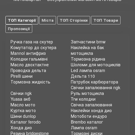
ТОП Категорії
Міста
ТОП Сторінки
ТОП Товари
Пропозиції
Ручка газа на скутер
Запчастини bmw
Комутатор до скутера
Наклейка на бак
Mannol антифриз
мотоцикла
Колодки гальмівні
Тормозна рідина
Масло двохтактне
Шоломи для мотоциклів
Проводка дельта
Led лампа osram
Pirelli шини
Дельта 110
Тормозна жидкість
Патрубок карбюратора
Свічки запалювання ngk
Свічки ngk
Руль мотоцикла
Yuasa акб
Trw колодки
Масло мото
Свічка запалювання
Куртка мото
Наклейки хонда дио
Шини dunlop
Мотоботи ендуро
Каталог ferodo
Brembo каталог
Хонда дио
Лампа osram
Резина bridgestone
Тормозні диски