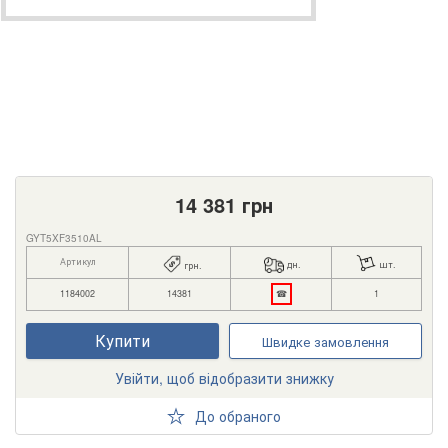
14 381
грн
GYT5XF3510AL
Артикул
дн.
шт.
грн.
1184002
14381
☎
1
Купити
Швидке замовлення
Увійти, щоб відобразити знижку
До обраного