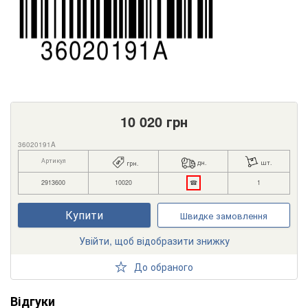
10 020
грн
36020191A
Артикул
дн.
шт.
грн.
2913600
10020
☎
1
Купити
Швидке замовлення
Увійти, щоб відобразити знижку
До обраного
Відгуки