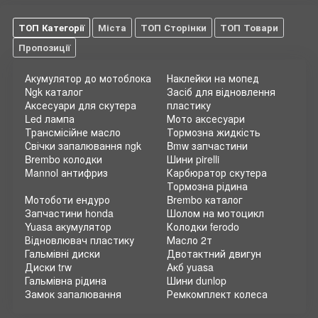
ТОП Категорії
Міста
ТОП Сторінки
ТОП Товари
Пропозиції
Акумулятор до мотоблока
Наклейки на мопед
Ngk каталог
Засіб для відновлення
Аксесуари для скутера
пластику
Led лампа
Мото аксесуари
Трансмісійне масло
Тормозна жидкість
Свічки запалювання ngk
Bmw запчастини
Brembo колодки
Шини pirelli
Mannol антифриз
Карбюратор скутера
Тормозна рідина
Мотоботи ендуро
Brembo каталог
Запчастини honda
Шолом на мотоцикл
Yuasa акумулятор
Колодки ferodo
Відновлювач пластику
Масло 2т
Гальмівні диски
Двотактний двигун
Диски trw
Акб yuasa
Гальмівна рідина
Шини dunlop
Замок запалювання
Ремкомплект колеса