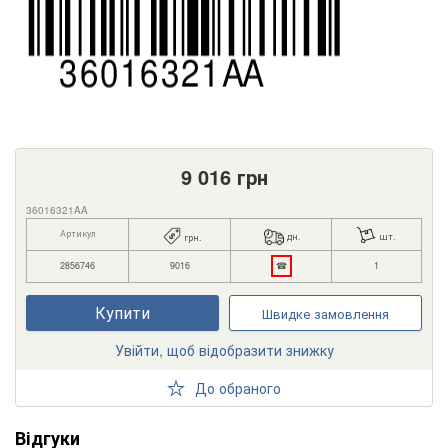
9 016
грн
36016321AA
Артикул
дн.
шт.
грн.
2856746
9016
☎
1
Купити
Швидке замовлення
Увійти, щоб відобразити знижку
До обраного
Відгуки