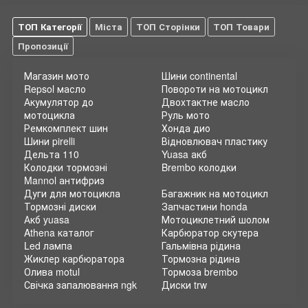
ТОП Категорії
Міста
ТОП Сторінки
ТОП Товари
Пропозиції
Магазин мото
Шини continental
Repsol масло
Повороти на мотоцикл
Акумулятор до
Двохтактне масло
мотоцикла
Руль мото
Ремкомплект шин
Хонда дио
Шини pirelli
Відновлювач пластику
Дельта 110
Yuasa акб
Колодки тормозні
Brembo колодки
Mannol антифриз
Дуги для мотоцикла
Багажник на мотоцикл
Тормозні диски
Запчастини honda
Акб yuasa
Мотоциклетний шолом
Athena каталог
Карбюратор скутера
Led лампа
Гальмівна рідина
Жиклер карбюратора
Тормозна рідина
Олива motul
Тормоза brembo
Свічка запалювання ngk
Диски trw