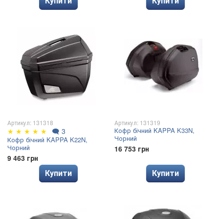
Купити
Купити
Артикул: 131318
Артикул: 131319
Кофр бічний KAPPA K33N,
★
★
★
★
★
🗨
3
Чорний
Кофр бічний KAPPA K22N,
Чорний
16 753 грн
9 463 грн
Купити
Купити