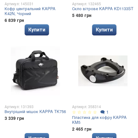
Артикул: 145031
Артикул: 132465
Кофр центральний KAPPA
Скло вітрове KAPPA KD1133ST
K42N, Чорний
5 480 грн
6 839 грн
Купити
Купити
Артикул: 131393
Артикул: 358314
Внутрішній мішок KAPPA TK756
☆
☆
☆
☆
☆
🗨
1
Пластина для кофру KAPPA
3 339 грн
KM5
2 465 грн