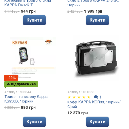
Кріплення вітрового скла
Скло вітрове KAPPA 245NK,
KAPPA D402KIT
Чорний
944 грн
1 999 грн
1 174 грн
2 427 грн
Купити
Купити
−29%
🔥 Відправка 24h
Артикул: 703644
Артикул: 131358
Тримач телефону Kappa
★
★
★
★
★
🗨
1
KS956B, Чорний
Кофр KAPPA KGR33, Чорний/
Сірий
993 грн
1 396 грн
12 379 грн
Купити
Купити