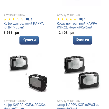
Артикул: 131348
Артикул: 131353
★
★
★
☆
☆
🗨
1
★
★
★
★
★
🗨
1
Кофр центральний KAPPA
Кофр центральний KAPPA
K48N, Чорний
KGR52, Чорний/Срібний
6 563 грн
13 108 грн
Купити
Купити
Артикул: 131355
Артикул: 131356
Кофр KAPPA KGR33PACK2,
Кофр KAPPA KGR46PACK2,
Чорний/Сірий
Чорний/Сірий