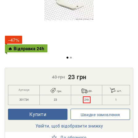
−47%
🔥 Відправка 24h
23
грн
43
грн
Артикул
дн.
шт.
грн.
301734
23
24h
1
Купити
Швидке замовлення
Увійти, щоб відобразити знижку
До обраного