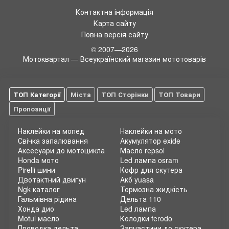
Контактна інформація
Карта сайту
Повна версія сайту
© 2007—2026
Мотоквартал — Всеукраїнский магазин мототоварів
ТОП Категорії
Міста
ТОП Сторінки
ТОП Товари
Пропозиції
Наклейки на мопед
Наклейки на мото
Свічка запалювання
Акумулятор exide
Аксесуари до мотоцикла
Масло repsol
Honda мото
Led лампа osram
Pirelli шини
Кофр для скутера
Двотактний двигун
Акб yuasa
Ngk каталог
Тормозна жидкість
Гальмівна рідина
Дельта 110
Хонда дио
Led лампа
Motul масло
Колодки ferodo
Проводка дельта
Запчастини до скутера