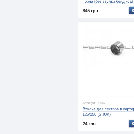
чорна (без втулки бендікса) 
(на двигун 50-100сс 4-Т (ску
845 грн
Артикул: 355576
Втулка для сектора в карт
125/150 (SHUK)
24 грн