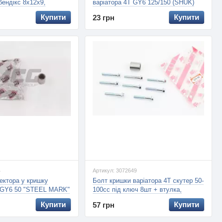
бендікс 8x12x9,
варіатора 4T GY6 125/150 (SHUK)
Купити
Купити
23 грн
4
Артикул: 3072649
ектора у кришку
Болт кришки варіатора 4Т скутер 50-
T GY6 50 "STEEL MARK"
100сс під ключ 8шт + втулка,
(ZHENGHE)
Купити
Купити
57 грн