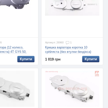
76
Артикул: 26960
1
тора (12 колесо,
Кришка варіатора коротка 10
ляста) 4T GY6 50,
срібляста (без втулки бендікса)
(Китай)
Купити
Купити
1 019 грн