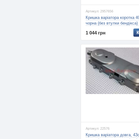
Артикул: 2957656
Кришка варіатора коротка 4
чорна (без втулки бендікса)
4Т, (Viper)
1 044 грн
Артикул: 22576
Кришка варіатора довга, 43