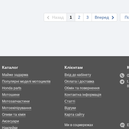
Назад
1
2
3
Вперед
По
Каталог
Клієнтам
Майже задарма
Вхід до кабінету
Популярні моделі мотоциклів
Оплата і доставка
t
8
Honda parts
Обмін та повернення
Мотошини
Контактна інформація
Мотозапчастини
Статті
Мотоекіпірування
Відгуки
Оливи та хімія
Карта сайту
Аксесуари
Ми в соцмережах
Наклейки