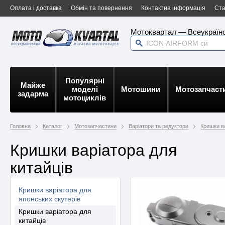
Оплата і доставка
Обмін та повернення
Контактна інформація
Ста
Мотоквартал — Всеукраїнс
Популярні
Майже
моделі
Мотошини
Мотозапчаст
задарма
мотоциклів
Головна
Каталог
Мотозапчастини
Варіатори та редуктори
Кришки в
Кришки варіатора для
китайців
Кришки варіатора для
японських скутерів
Кришки варіатора для
китайців