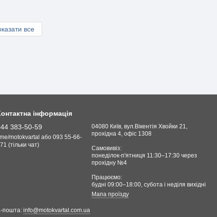
казати все
Контактна інформація
044 383-50-59
04080 Київ, вул.Вікентія Хвойки 21,
прохідна 4, офіс 1308
.me/motokvartal або 093 55-66-
71 (тільки чат)
Самовивіз:
понеділок-п'ятниця 11:30–17:30 через
прохідну №4
Працюємо:
будні 09:00–18:00, cубота і неділя вихідні
Мапа проїзду
Е-пошта:
info@motokvartal.com.ua