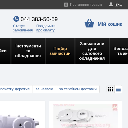
Порівняння товарів
Вхід
0
044 383-50-59
Мій кошик
0
Статус
Повідомити
замовлення
про оплату
Запчастини
Інструменти
Підбір
для
Велоз
йки
та
запчастин
силового
та а
обладнання
обладнання
спочатку дорожче
за назвою
за терміном доставки