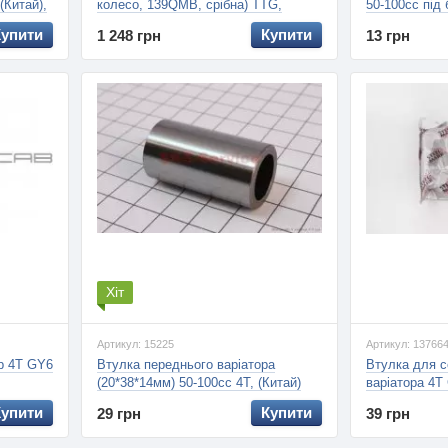
(Китай),
колесо, 139QMB, срібна) TTG,
50-100сс під 
тер))
(AMG-2)
(ZHENGHE)
Купити
Купити
1 248 грн
13 грн
Хіт
Артикул: 15225
Артикул: 13766
ер 4T GY6
Втулка переднього варіатора
Втулка для с
(20*38*14мм) 50-100сс 4Т, (Китай)
варіатора 4
Купити
Купити
29 грн
39 грн