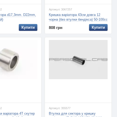
32
Артикул: 3067257
атора d17,3mm. D22mm,
Кришка варіатора 43см довга 12
й)
чорна (без втулки бендікса) 50-100сс
4Т, (ZHENGHE)
Купити
Купити
808 грн
52
Артикул: 355577
и варіатора 4Т скутер
Втулка для сектора у кришку