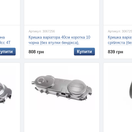
Артикул: 3067256
Артикул: 30672
рна
Кришка варіатора 40см коротка 10
Кришка варіа
0сс 4Т
чорна (без втулки бендікса),
срібляста (бе
(ZHENGHE)
100сс 4Т, (
Купити
Купити
808 грн
839 грн