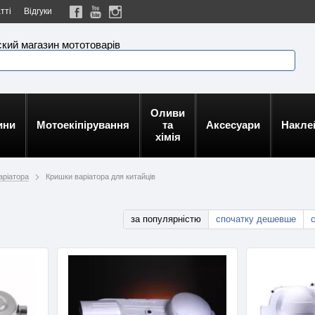
тті
Відгуки
кий магазин мототоварів
Оливи
ини
Мотоекіпірування
та
Аксесуари
Накле
хімія
аріатора
Кришки варіатора для китайців
за популярністю
спочатку дешевше