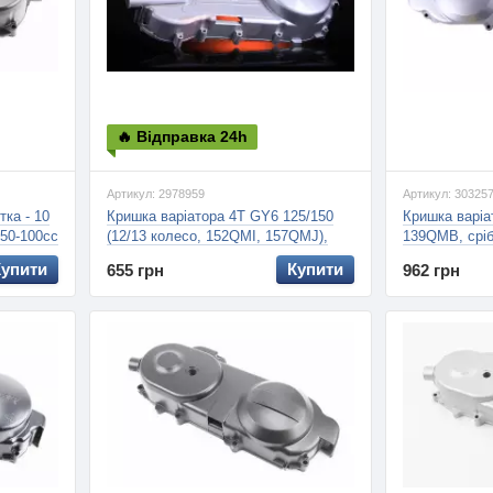
🔥 Відправка 24h
Артикул: 2978959
Артикул: 30325
тка - 10
Кришка варіатора 4T GY6 125/150
Кришка варіа
 50-100сс
(12/13 колесо, 152QMI, 157QMJ),
139QMB, сріб
(EVO)
(AMG)
Купити
Купити
655 грн
962 грн