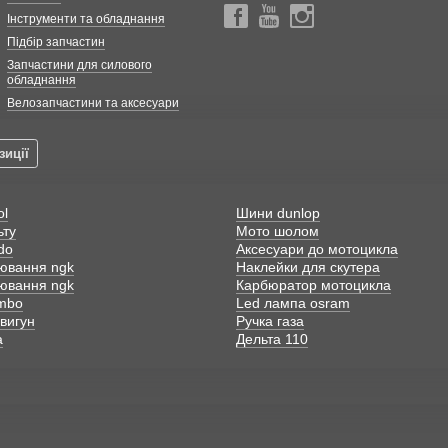
Інструменти та обладнання
Підбір запчастин
Запчастини для силового
обладнання
Велозапчастини та аксесуари
зиції
ol
Шини dunlop
ьту
Мото шолом
do
Аксесуари до мотоцикла
лювання ngk
Наклейки для скутера
лювання ngk
Карбюратор мотоцикла
mbo
Led лампа osram
вигун
Ручка газа
а
Дельта 110