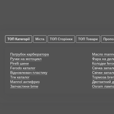
ТОП Категорії
Міста
ТОП Сторінки
ТОП Товари
Пропо
Патрубок карбюратора
Масло mann
Ручки на мотоцикл
Фара на дел
Pirelli шини
Колодки fero
Ferodo каталог
Свічка запа
Відновлювач пластику
Свічки запа
Trw каталог
Тормоза bre
Mannol антифриз
Двотактний д
Запчастини bmw
Osram ламп