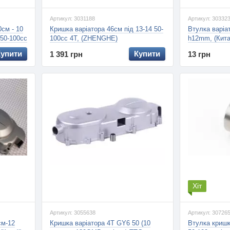
Артикул: 3031188
Артикул: 30332
0см - 10
Кришка варіатора 46см під 13-14 50-
Втулка варі
 50-100сс
100сс 4Т, (ZHENGHE)
h12mm, (Кита
Купити
Купити
1 391 грн
13 грн
Хіт
Артикул: 3055638
Артикул: 30726
см-12
Кришка варіатора 4T GY6 50 (10
Втулка кришк