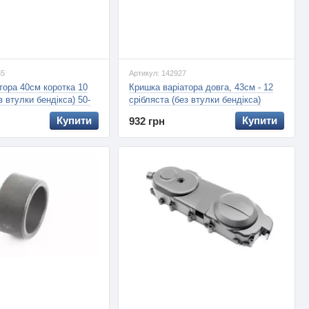
55
Артикул: 142927
тора 40см коротка 10
Кришка варіатора довга, 43см - 12
з втулки бендікса) 50-
срібляста (без втулки бендікса)
ZHENGHE)
(скутер 50-100сс 4Т) (Китай)
Купити
Купити
932 грн