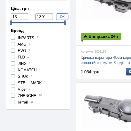
Ціна, грн
ОК
Бренд
🔥 Відправка 24h
INPARTS
2
AMG
3
EVO
3
Артикул: 3031187
FLD
1
Кришка варіатора 40см коро
чорна (без втулки бендікса)
JING
1
4Т, (ZHENGHE)
KOMATCU
4
1 034 грн
SHUK
5
STELL MARK
1
Viper
1
ZHENGHE
10
Китай
11