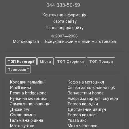
044 383-50-59
Контактна інформація
Карта сайту
Повна версія сайту
© 2007—2026
Мотоквартал — Всеукраїнский магазин мототоварів
ТОП Категорії
Міста
ТОП Сторінки
ТОП Товари
Пропозиції
Колодки гальмівні
Кофр на мотоцикл
Pirelli шини
Свічка запалювання ngk
Резина bridgestone
Запчастини honda
Ручки на мотоцикл
Амортизатор для скутера
Замок запалювання
Ferodo колодки
Диски trw
Двотактний двигун
Osram лампа
Ferodo каталог
Гальмівна рідина
Yuasa акб
Мото куртка
Мото черепаха