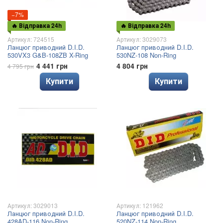
−7%
🔥 Відправка 24h
🔥 Відправка 24h
Артикул: 724515
Артикул: 3029073
Ланцюг приводний D.I.D.
Ланцюг приводний D.I.D.
530VX3 G&B-108ZB X-Ring
530NZ-108 Non-Ring
4 441 грн
4 804 грн
4 795 грн
Купити
Купити
Артикул: 3029013
Артикул: 121962
Ланцюг приводний D.I.D.
Ланцюг приводний D.I.D.
428AD-116 Non-Ring
520NZ-114 Non-Ring