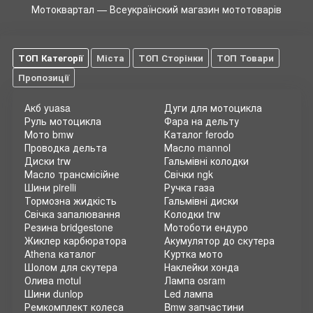
колеса двигаться, а мотоциклисту – с радостью
Мотоквартал — Всеукраїнский магазин мототоварів
передвигаться на своем любимом транспортном средстве.
Нагрузки, которым подвержена цепь, могут быть
невероятно высокими, и только выбор надежной цепи и ее
своевременное обслуживание сможет стать гарантией
ТОП Категорії
Міста
ТОП Сторінки
ТОП Товари
комфортной и безопасной езды. Тем более, что устаревшая
Пропозиції
или вышедшая из строя цепь быстро доведет до такого же
состояния и звездочки.
Акб yuasa
Дуги для мотоцикла
Мото цепи DID имеют высокое качество и поразительную
Руль мотоцикла
Фара на дельту
надежность, благодаря использованию передовых
Мото bmw
Каталог ferodo
технологий производства и прочных материалов. Такие
Проводка дельта
Масло mannol
детали легко обеспечат надлежащий передаточный
Диски trw
Гальмівні колодки
Масло трансмісійне
Свічки ngk
уровень. Повышенная стойкость к износу обеспечить
Шини pirelli
Ручка газа
длительный эксплуатационный срок, а также исключит
Тормозна жидкість
Гальмівні диски
возникновение опасных для мотолюбителя ситуаций,
Свічка запалювання
Колодки trw
связанных с разрывом цепи на высоких скоростях.
Резина bridgestone
Мотоботи ендуро
Основные параметры и характеристики DID
Жиклер карбюратора
Акумулятор до скутера
Athena каталог
Куртка мото
цепи мото
Шолом для скутера
Наклейки хонда
Все цепи для мототехники обладают некоторыми отличиями
Олива motul
Лампа osram
Шини dunlop
Led лампа
и характеристиками. Среди них:
Ремкомплект колеса
Bmw запчастини
Шаг цепи. Эта характеристика практически неразличима