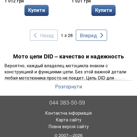
1 012 грн
1 021 грн
Купити
Купити
Назад
Вперед
1 з 28
Мото цепи DID – качество и надежность
Вероятно, каждый владелец мотоцикла знаком с
конструкцией и функциями цепи. Без этой важной детали
любая мототехника просто не поедет. Цепь DID для
мотоцикла способна качественно выполнять свое
Розгорнути
предназначение – передавать крутящий момент мотора на
ведущее колесо. Покупка новой цепи требуется не только
044 383-50-59
при износе детали, но и в случае замены звезд, так как
деталь может не подходить по длине.
Контактна інформація
Особенности мото цепи DID
Карта сайту
Важность надежной и качественной цепи для мотоцикла
Повна версія сайту
невозможно переоценить. Именно эта деталь заставляет
© 2007—2026