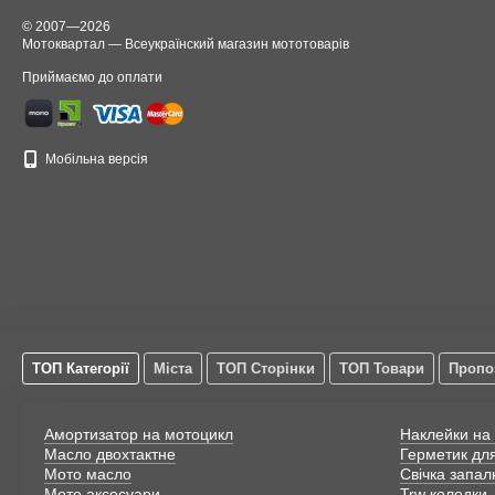
© 2007—2026
Мотоквартал — Всеукраїнский магазин мототоварів
Приймаємо до оплати
Мобільна версія
ТОП Категорії
Міста
ТОП Сторінки
ТОП Товари
Пропо
Амортизатор на мотоцикл
Наклейки на
Масло двохтактне
Герметик дл
Мото масло
Свічка запа
Мото аксесуари
Trw колодки