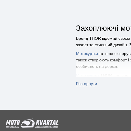
Захоплюючі мот
Бренд THOR відомий своєю в
захист та стильний дизайн. 
Мотокуртки
та інше екіперув
також створюють комфорт і з
особистість на дорозі.
Мото куртка
THOR - це справ
максимальний захист від уда
Розгорнути
забезпечує комфортні умови 
Мото магазин Motokvartal
- 
оригінальних запчастин та а
гарантує їх довговічність т