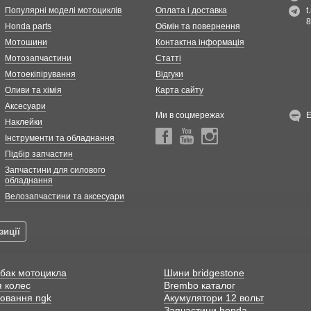
Популярні моделі мотоциклів
Оплата і доставка
t
8
Honda parts
Обмін та повернення
Мотошини
Контактна інформація
Мотозапчастини
Статті
Мотоекіпірування
Відгуки
Оливи та хімія
Карта сайту
Аксесуари
Ми в соцмережах
Наклейки
Інструменти та обладнання
Підбір запчастин
Запчастини для силового
обладнання
Велозапчастини та аксесуари
зиції
 бак мотоцикла
Шини bridgestone
я колес
Brembo каталог
лювання ngk
Акумулятори 12 вольт
Запчастини honda