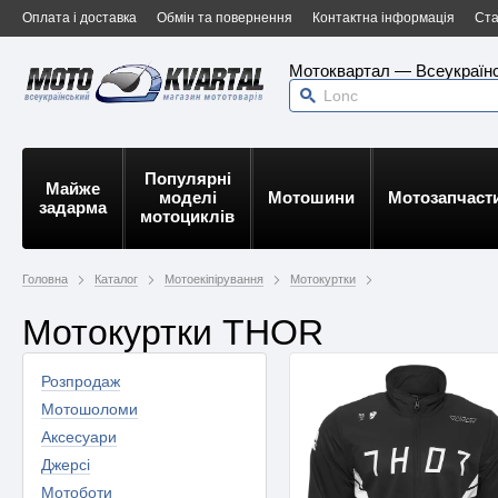
Оплата і доставка
Обмін та повернення
Контактна інформація
Ста
Мотоквартал — Всеукраїнс
Популярні
Майже
моделі
Мотошини
Мотозапчаст
задарма
мотоциклів
Головна
Каталог
Мотоекіпірування
Мотокуртки
Мотокуртки THOR
Розпродаж
Мотошоломи
Аксесуари
Джерсі
Мотоботи