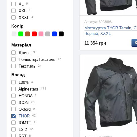
XL
6
XXL
8
XXXL
4
Артикул: 3023898
Колір
Мотокуртка THOR Terrain, С
Чорний, XXXL
11 354 грн
Матеріал
Джинс
3
Поліестер/Текстиль
15
Текстиль
24
Бренд
100%
4
Alpinestars
474
HONDA
1
ICON
268
Oxford
9
THOR
42
IOMTT
1
LS-2
12
RST
8