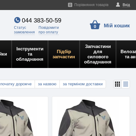
Порівняння товарів
Вхід
0
044 383-50-59
Мій кошик
0
Статус
Повідомити
замовлення
про оплату
Запчастини
Інструменти
Підбір
для
Велоз
йки
та
запчастин
силового
та а
обладнання
обладнання
спочатку дорожче
за назвою
за терміном доставки