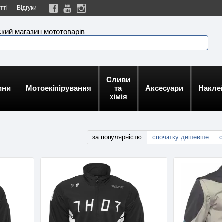
тті
Відгуки
кий магазин мототоварів
Оливи
ини
Мотоекіпірування
та
Аксесуари
Накле
хімія
за популярністю
спочатку дешевше