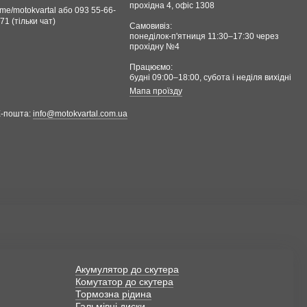
прохідна 4, офіс 1308
.me/motokvartal або 093 55-66-
71 (тільки чат)
Самовивіз:
понеділок-п'ятниця 11:30–17:30 через
прохідну №4
Працюємо:
будні 09:00–18:00, cубота і неділя вихідні
Мапа проїзду
Е-пошта:
info@motokvartal.com.ua
Акумулятор до скутера
Комутатор до скутера
Тормозна рідина
Гальмівні диски