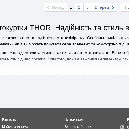
Назад
1
2
3
Вперед
По
окуртки THOR: Надійність та стиль 
исокою якістю та надійністю мотоекіпіровки. Особливо виділяються
Завдяки ним ви можете почувати себе впевнено та комфортно під ча
ання є невід'ємною частиною життя кожного мотоцикліста. Вони заб
ручність під час поїздки. Крім того, вони є важливим елементом ст
жня знахідка для справжніх любителів швидкості та пригод. Вона в
рів та тертя. Крім того, мотокуртка має вбудовані системи вентиляц
навіть під час інтенсивних тренувань або гарячої погоди.
це найкраще місце для купівлі мотозапчастин та аксесуарів онлайн
ксесуарів для мотоциклів, включаючи захоплюючі мотокуртки THOR. 
а надійність. Замовляйте мотоекіпіровку у нас і отримуйте насолоду 
Каталог
Клієнтам
Майже задарма
Вхід до кабінету