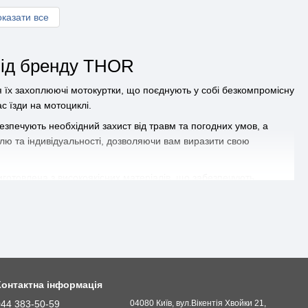
казати все
від бренду THOR
 їх захоплюючі мотокуртки, що поєднують у собі безкомпромісну
с їзди на мотоциклі.
езпечують необхідний захист від травм та погодних умов, а
илю та індивідуальності, дозволяючи вам виразити свою
иготовлена з високоякісних матеріалів, що забезпечують
ії, які дозволяють регулювати температуру під час їзди. Це
. У нашому магазині ви знайдете широкий асортимент
Ми пропонуємо тільки якісні товари від надійних виробників, що
від безпечних та комфортних поїздок на мотоциклі!
Контактна інформація
044 383-50-59
04080 Київ, вул.Вікентія Хвойки 21,