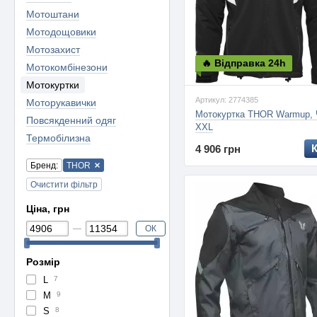
Мотоштани
Мотодощовики
Мотозахист
🔥 Відправка 24h
Мотокомбінезони
Мотокуртки
Артикул: 2774385
Моторукавички
Мотокуртка THOR Warmup, 
Повсякденний одяг
XXL
Термобілизна
4 906 грн
Бренд:
THOR
Очистити фільтр
Ціна, грн
ОК
Розмір
L
7
M
9
S
8