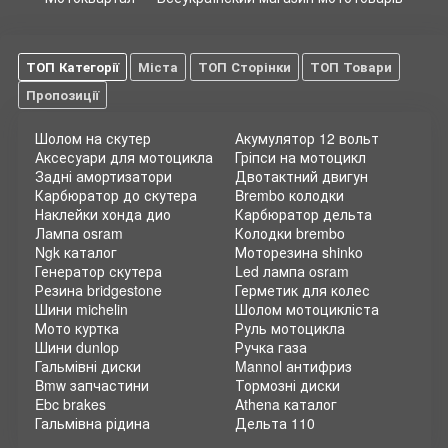
ТОП Категорії
Міста
ТОП Сторінки
ТОП Товари
Пропозиції
Шолом на скутер
Акумулятор 12 вольт
Аксесуари для мотоцикла
Гріпси на мотоцикл
Задні амортизатори
Двотактний двигун
Карбюратор до скутера
Brembo колодки
Наклейки хонда дио
Карбюратор дельта
Лампа osram
Колодки brembo
Ngk каталог
Моторезина shinko
Генератор скутера
Led лампа osram
Резина bridgestone
Герметик для колес
Шини michelin
Шолом мотоцикліста
Мото куртка
Руль мотоцикла
Шини dunlop
Ручка газа
Гальмівні диски
Mannol антифриз
Bmw запчастини
Тормозні диски
Ebc brakes
Athena каталог
Гальмівна рідина
Дельта 110