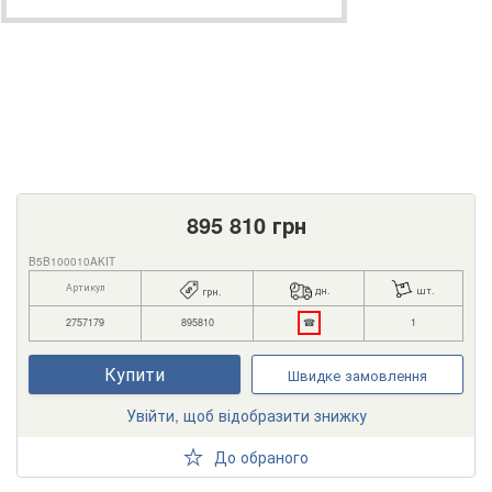
895 810
грн
B5B100010AKIT
Артикул
дн.
шт.
грн.
2757179
895810
☎
1
Купити
Швидке замовлення
Увійти, щоб відобразити знижку
До обраного