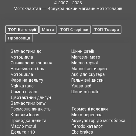
© 2007—2026
Мотоквартал — Всеукраїнский магазин мототоварів
ТОП Категорії
Міста
ТОП Сторінки
ТОП Товари
Пропозиції
Запчастини до
Шини pirelli
мотоцикла
Магазин мото
Свічки запалювання
Масло repsol
Наклейка на бак
Mannol антифриз
мотоцикла
Акб для скутера
Фара на дельту
Гальмівні диски
Ngk каталог
Yuasa акб
Лампа osram
Шини michelin
Двотактний двигун
Запчастини bmw
Тормозна жидкість
Тормозні колодки
Колодки lucas
Мото черепаха
Проводка дельта
Акумулятор до мотоблока
Масло motul
Ferodo каталог
Дельта 110
Ebc brakes