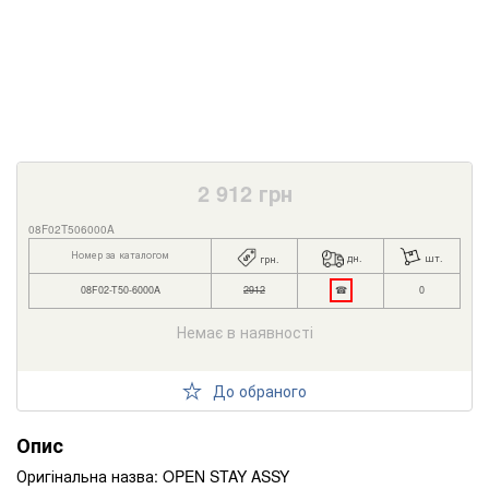
2 912
грн
08F02T506000A
Номер за каталогом
дн.
шт.
грн.
08F02-T50-6000A
2912
☎
0
Немає в наявності
До обраного
Опис
Оригінальна назва: OPEN STAY ASSY