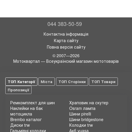
044 383-50-59
Контактна інформація
Карта сайту
Повна версія сайту
© 2007—2026
Мотоквартал — Всеукраїнский магазин мототоварів
ТОП Категорії
Міста
ТОП Сторінки
ТОП Товари
Пропозиції
Ремкомплект для шин
Храповик на скутер
Наклейки на бак
Osram лампа
мотоцикла
Шини pirelli
Brembo каталог
Шини bridgestone
Диски trw
Колодки trw
Гальмівні колодки
Акб yuasa