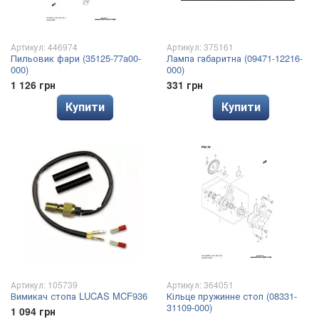
Артикул: 446974
Артикул: 375161
Пильовик фари (35125-77a00-
Лампа габаритна (09471-12216-
000)
000)
1 126 грн
331 грн
Купити
Купити
Артикул: 105739
Артикул: 364051
Вимикач стопа LUCAS MCF936
Кільце пружинне стоп (08331-
31109-000)
1 094 грн