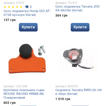
Артикул: 27013
Артикул: 721571
Скло спідометра Yamaha JOG
★
★
★
★
★
🗨
3
SA-36J/39J (Китай)
Скло спідометра Honda DIO AF-
27/28 прозоре (Китай)
364 грн
137 грн
Купити
Купити
Артикул: 1321308
Артикул: 624076
Кріплення лічильника годин
Спідометр Yamaha BWS125-150
MOOSE RACING HRMM-4M,
в зборі (Китай)
Помаранчевий
1 019 грн
803 грн