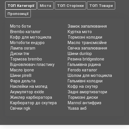
ТОП Категорії
Міста
ТОП Сторінки
ТОП Товари
Пропозиції
Мото боти
Замок запалювання
Brembo каталог
Куртка мото
Кофр для мотоцикла
Тормозні колодки
Мотоботи ендуро
Масло трансмісійне
Лампа osram
Свічка запалювання
Диски trw
Шини dunlop
Тормоза brembo
Резина bridgestone
Відновлювач пластику
Гальмівна рідина
Масло ipone
Ferodo каталог
Шини pirelli
Шолом для мотоцикла
Фара дельта
Гальмівні колодки
Наклейки на мопед
Кофр на скутер
Акумулятор exide
Задні амортизатори
Жиклер карбюратора
Тормозні диски
Карбюратор до скутера
Mannol антифриз
Свічки ngk
Yuasa акб