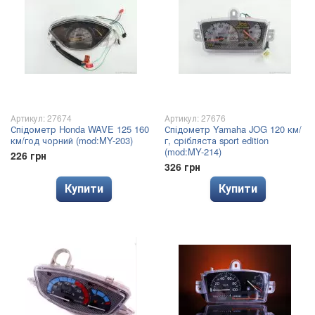
Артикул: 27674
Артикул: 27676
Спідометр Honda WAVE 125 160
Спідометр Yamaha JOG 120 км/
км/год чорний (mod:MY-203)
г, срібляста sport edition
(mod:MY-214)
226 грн
326 грн
Купити
Купити