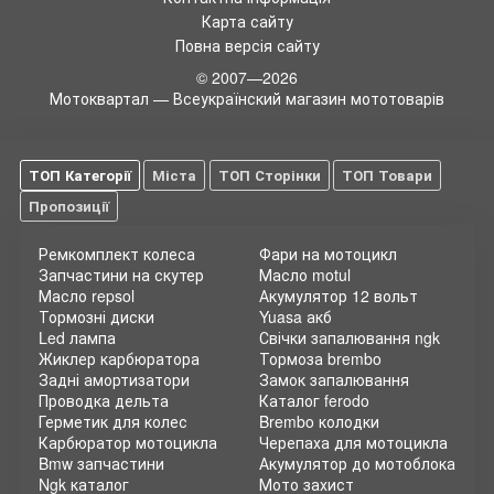
касается четырнадцатого диаметра, то такая резина
Карта сайту
применяется не только на велосипедах, но и скутерах,
Повна версія сайту
компактных мотоциклах и даже малолитражных
© 2007—2026
автомобилях. Шины на мотоциклах можно причислить к
Мотоквартал — Всеукраїнский магазин мототоварів
расходным материалам. Они нуждаются в периодической и
регулярной замене. Опытным владельцам мотоциклов
задача подбора покрышек не кажется такой уж сложной. И
действительно, если известны все данные определяющие
ТОП Категорії
Міста
ТОП Сторінки
ТОП Товари
размеры, учтены все индексы, такие как индекс скорости и
допустимой нагрузки, есть предпочитаемый бренд, то
Пропозиції
проблема будет решена в кратчайшие сроки.
Ремкомплект колеса
Фари на мотоцикл
Запчастини на скутер
Масло motul
Масло repsol
Акумулятор 12 вольт
Тормозні диски
Yuasa акб
Led лампа
Свічки запалювання ngk
Жиклер карбюратора
Тормоза brembo
Задні амортизатори
Замок запалювання
Проводка дельта
Каталог ferodo
Герметик для колес
Brembo колодки
Карбюратор мотоцикла
Черепаха для мотоцикла
Bmw запчастини
Акумулятор до мотоблока
Ngk каталог
Мото захист