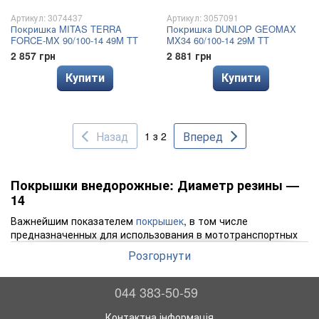
Артикул: 3074437
Артикул: 3057091
Покришка MITAS TERRA
Покришка DUNLOP GEOMAX
FORCE-MX 90/100-14 49M TT
MX34 60/100-14 29M TT
2 857 грн
2 881 грн
Купити
Купити
Назад
Вперед
1 з 2
Покрышки внедорожные: Диаметр резины —
14
Важнейшим показателем
покрышек
, в том числе
предназначенных для использования в мототранспортных
средствах, является их размер. Неправильно подобранная
Розгорнути
по размеру шина может принести много неприятностей, в
то время, когда размер совпадает с рекомендуемым, то и
мотоцикл и его водитель способны проявить себя с
044 383-50-59
наилучшей стороны. Конечно, ширина и высота протектора
покрышки, также имеют немаловажное значение, а вот, что
Контактна інформація