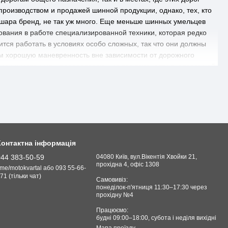
роизводством и продажей шинной продукции, однако, тех, кто
 шара бренд, не так уж много. Еще меньше шинных умельцев
ования в работе специализированной техники, которая редко
тся работать в условиях особо сложных, так что они должны
ом хорошую маневренность вне зависимости от дорожного
обили и мотоциклы преодолевающие все трудности внедорожной
Контактна інформація
044 383-50-59
04080 Київ, вул.Вікентія Хвойки 21,
прохідна 4, офіс 1308
.me/motokvartal або 093 55-66-
71 (тільки чат)
Самовивіз:
понеділок-п'ятниця 11:30–17:30 через
прохідну №4
Працюємо:
будні 09:00–18:00, cубота і неділя вихідні