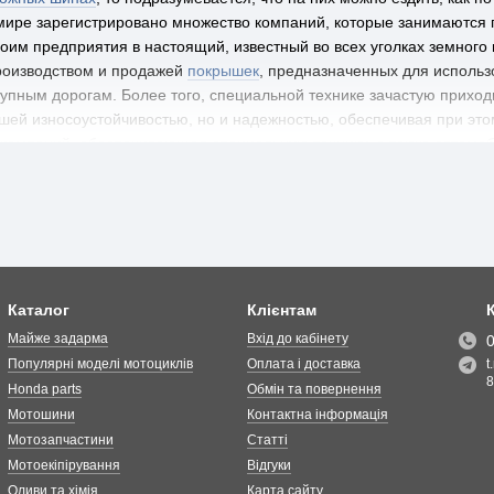
мире зарегистрировано множество компаний, которые занимаются п
оим предприятия в настоящий, известный во всех уголках земного
роизводством и продажей
покрышек
, предназначенных для использ
ным дорогам. Более того, специальной технике зачастую приходи
йшей износоустойчивостью, но и надежностью, обеспечивая при эт
 компаний, обеспечивающая специальную технику, а также автом
).
Каталог
Клієнтам
Майже задарма
Вхід до кабінету
Популярні моделі мотоциклів
Оплата і доставка
t
8
Honda parts
Обмін та повернення
Мотошини
Контактна інформація
Мотозапчастини
Статті
Мотоекіпірування
Відгуки
Оливи та хімія
Карта сайту