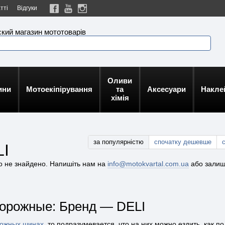
тті
Відгуки
кий магазин мототоварів
Оливи
ини
Мотоекіпірування
та
Аксесуари
Накле
хімія
за популярністю
спочатку дешевше
LI
го не знайдено. Напишіть нам на
info@motokvartal.com.ua
або залиш
орожные: Бренд — DELI
рожных шинах
, то подразумевается, что на них можно ездить, как по