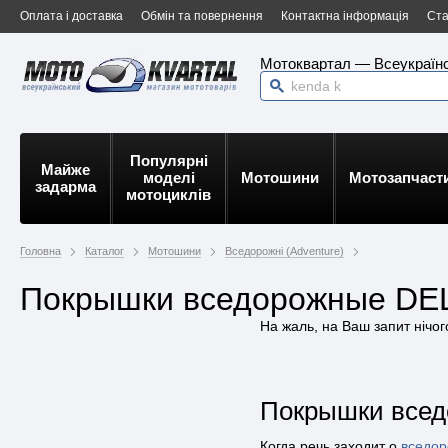
Оплата і доставка
Обмін та повернення
Контактна інформація
Ста
Мотоквартал — Всеукраїнс
Популярні
Майже
моделі
Мотошини
Мотозапчаст
задарма
мотоциклів
Головна
Каталог
Мотошини
Вседорожні (Adventure)
Покрышки вседорожные DE
На жаль, на Ваш запит нічо
Покрышки всед
Когда речь заходит о
вседо