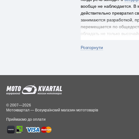
вообще не наблюдается. В 
действительно превратил св
занимаются разработкой, п
перемещается по общедоступ
обладать не только высоча
покрытия. Одна из ведущих
езды, называется Deli (Дели
Розгорнути
© 2007—2026
Мотоквартал — Всеукраїнский магазин мототоварів
Приймаємо до оплати