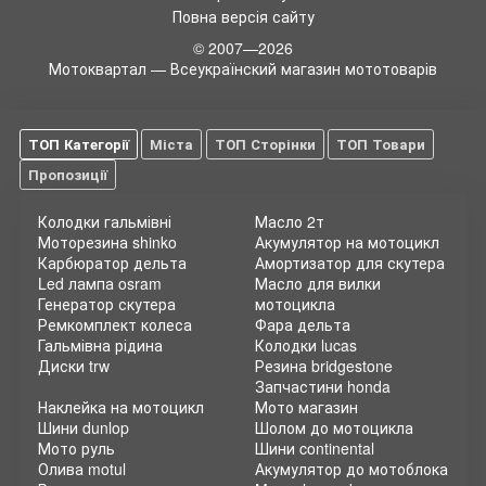
Повна версія сайту
зчеплення з поверхнею дороги, стабільну реакцію на
керування та надійну підтримку під час різних умов їзди.
© 2007—2026
Ретельна заміна шин вчасно допомагає уникнути небезпеки
Мотоквартал — Всеукраїнский магазин мототоварів
та забезпечує безпеку вас та вашого мотоцикла.
Купити мотошини
висотою 60 ніколи не було так просто! У
нашому онлайн магазині мото запчастин і аксесуарів ви
ТОП Категорії
Міста
ТОП Сторінки
ТОП Товари
знайдете широкий вибір позашляхових покришок висотою 60
для різних мотоциклів. Ми пропонуємо тільки найвищу якість
Пропозиції
від надійних виробників, які гарантують тривалий термін
служби та надійність на дорозі.
Колодки гальмівні
Масло 2т
Мото магазин Motokvartal
- ваш надійний партнер у
Моторезина shinko
Акумулятор на мотоцикл
придбанні мотозапчастин та мотошин онлайн. Ми
Карбюратор дельта
Амортизатор для скутера
пропонуємо швидку та зручну доставку по всій країні, гнучкі
Led лампа osram
Масло для вилки
умови оплати та професійну консультацію наших експертів.
Генератор скутера
мотоцикла
Замовляйте запчастини та шини онлайн від Motokvartal і
Ремкомплект колеса
Фара дельта
насолоджуйтеся безпечними та захоплюючими мото
Гальмівна рідина
Колодки lucas
подорожами без обмежень!
Диски trw
Резина bridgestone
Запчастини honda
Наклейка на мотоцикл
Мото магазин
Шини dunlop
Шолом до мотоцикла
Мото руль
Шини continental
Олива motul
Акумулятор до мотоблока