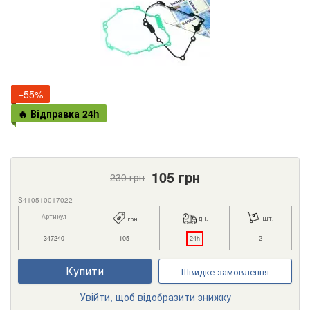
−55%
🔥 Відправка 24h
105
грн
230
грн
S410510017022
Артикул
дн.
шт.
грн.
347240
105
24h
2
Купити
Швидке замовлення
Увійти, щоб відобразити знижку