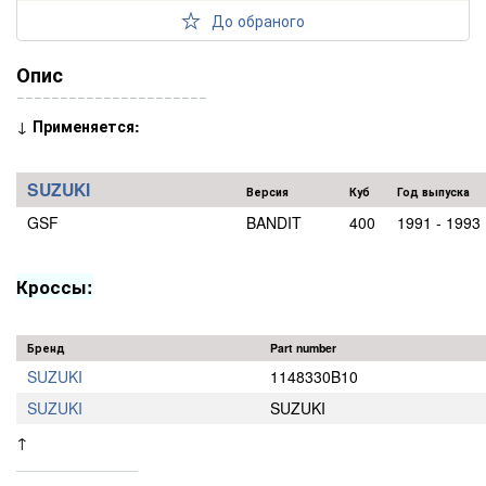
До обраного
Опис
‾‾‾‾‾‾‾‾‾‾‾‾‾‾‾‾‾‾‾‾‾‾
↓
Применяется:
SUZUKI
Версия
Куб
Год выпуска
GSF
BANDIT
400
1991 - 1993
Кроссы:
Бренд
Part number
SUZUKI
1148330B10
SUZUKI
SUZUKI
↑
______________