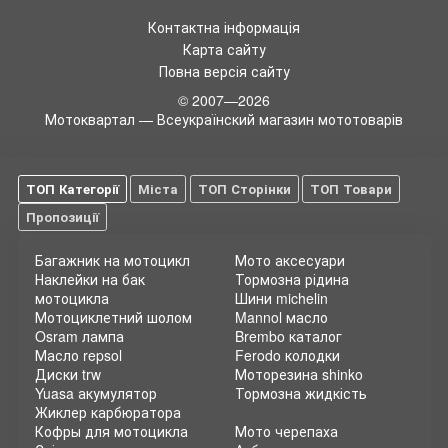
Контактна інформація
Карта сайту
Повна версія сайту
© 2007—2026
Мотоквартал — Всеукраїнский магазин мототоварів
ТОП Категорії
Міста
ТОП Сторінки
ТОП Товари
Пропозиції
Багажник на мотоцикл
Мото аксесуари
Наклейки на бак
Тормозна рідина
мотоцикла
Шини michelin
Мотоциклетний шолом
Mannol масло
Osram лампа
Brembo каталог
Масло repsol
Ferodo колодки
Диски trw
Моторезина shinko
Yuasa акумулятор
Тормозна жидкість
Жиклер карбюратора
Кофры для мотоцикла
Мото черепаха