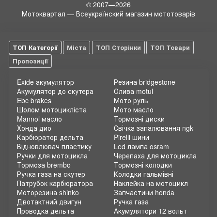
© 2007—2026
Мотоквартал — Всеукраїнский магазин мототоварів
ТОП Категорії
Міста
ТОП Сторінки
ТОП Товари
Пропозиції
Exide акумулятор
Резина bridgestone
Акумулятор до скутера
Олива motul
Ebc brakes
Мото руль
Шолом мотоцикліста
Мото масло
Mannol масло
Тормозні диски
Хонда дио
Свічка запалювання ngk
Карбюратор дельта
Pirelli шини
Відновлювач пластику
Led лампа osram
Ручки для мотоцикла
Черепаха для мотоцикла
Тормоза brembo
Тормозні колодки
Ручка газа на скутер
Колодки гальмівні
Патрубок карбюратора
Наклейка на мотоцикл
Моторезина shinko
Запчастини honda
Двотактний двигун
Ручка газа
Проводка дельта
Акумулятори 12 вольт