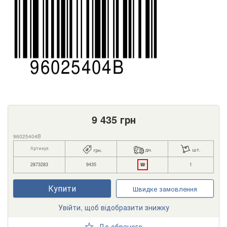
9 435
грн
96025404B
Артикул
дн.
шт.
грн.
2873283
9435
☎
1
Купити
Швидке замовлення
Увійти, щоб відобразити знижку
До обраного