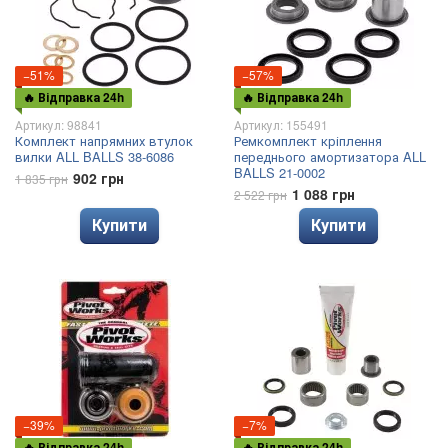
−51%
−57%
🔥 Відправка 24h
🔥 Відправка 24h
Артикул: 98841
Артикул: 155491
Комплект напрямних втулок
Ремкомплект кріплення
вилки ALL BALLS 38-6086
переднього амортизатора ALL
BALLS 21-0002
902 грн
1 835 грн
1 088 грн
2 522 грн
Купити
Купити
−39%
−7%
🔥 Відправка 24h
🔥 Відправка 24h