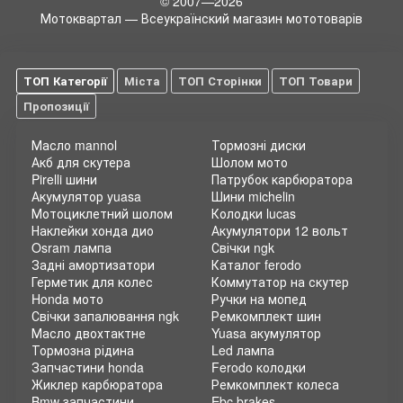
© 2007—2026
Мотоквартал — Всеукраїнский магазин мототоварів
ТОП Категорії
Міста
ТОП Сторінки
ТОП Товари
Пропозиції
Масло mannol
Тормозні диски
Акб для скутера
Шолом мото
Pirelli шини
Патрубок карбюратора
Акумулятор yuasa
Шини michelin
Мотоциклетний шолом
Колодки lucas
Наклейки хонда дио
Акумулятори 12 вольт
Osram лампа
Свічки ngk
Задні амортизатори
Каталог ferodo
Герметик для колес
Коммутатор на скутер
Honda мото
Ручки на мопед
Свічки запалювання ngk
Ремкомплект шин
Масло двохтактне
Yuasa акумулятор
Тормозна рідина
Led лампа
Запчастини honda
Ferodo колодки
Жиклер карбюратора
Ремкомплект колеса
Bmw запчастини
Ebc brakes