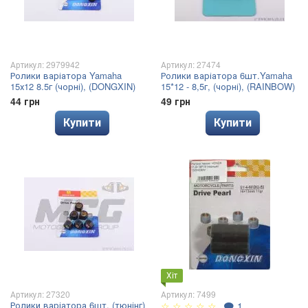
Артикул: 2979942
Артикул: 27474
Ролики варіатора Yamaha
Ролики варіатора 6шт.Yamaha
15х12 8.5г (чорні), (DONGXIN)
15*12 - 8,5г, (чорні), (RAINBOW)
44 грн
49 грн
Купити
Купити
Хіт
Артикул: 27320
Артикул: 7499
Ролики варіатора 6шт. (тюнінг)
☆
☆
☆
☆
☆
🗨
1