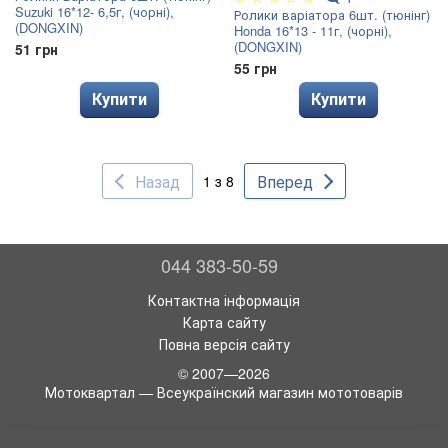
Suzuki 16*12- 6,5г, (чорні),
Ролики варіатора 6шт. (тюнінг)
(DONGXIN)
Honda 16*13 - 11г, (чорні),
(DONGXIN)
51 грн
55 грн
Купити
Купити
Назад
Вперед
1 з 8
044 383-50-59
Контактна інформація
Карта сайту
Повна версія сайту
© 2007—2026
Мотоквартал — Всеукраїнский магазин мототоварів