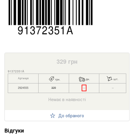
329
грн
91372351A
Артикул
дн.
шт.
грн.
2924555
329
--
--
Немає в наявності
До обраного
Відгуки