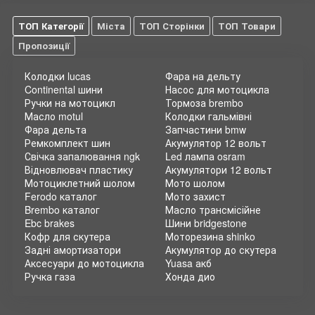
ТОП Категорії
Міста
ТОП Сторінки
ТОП Товари
Пропозиції
Колодки lucas
Фара на дельту
Continental шини
Насос для мотоцикла
Ручки на мотоцикл
Тормоза brembo
Масло motul
Колодки гальмівні
Фара дельта
Запчастини bmw
Ремкомплект шин
Акумулятор 12 вольт
Свічка запалювання ngk
Led лампа osram
Відновлювач пластику
Акумулятори 12 вольт
Мотоциклетний шолом
Мото шолом
Ferodo каталог
Мото захист
Brembo каталог
Масло трансмісійне
Ebc brakes
Шини bridgestone
Кофр для скутера
Моторезина shinko
Задні амортизатори
Акумулятор до скутера
Аксесуари до мотоцикла
Yuasa акб
Ручка газа
Хонда дио