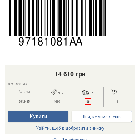
14 610
грн
97181081AA
Артикул
дн.
шт.
грн.
2942485
14610
☎
1
Купити
Швидке замовлення
Увійти, щоб відобразити знижку
До обраного