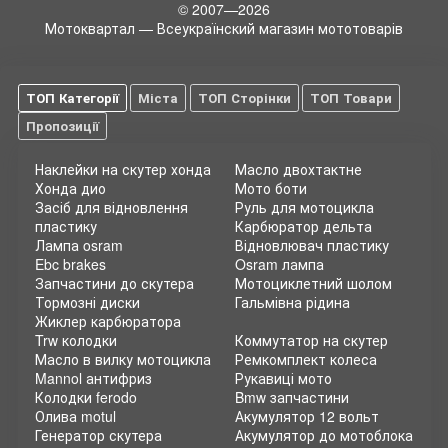
© 2007—2026
Мотоквартал — Всеукраїнский магазин мототоварів
ТОП Категорії
Міста
ТОП Сторінки
ТОП Товари
Пропозиції
Наклейки на скутер хонда
Масло двохтактне
Хонда дио
Мото боти
Засіб для відновлення
Руль для мотоцикла
пластику
Карбюратор дельта
Лампа osram
Відновлювач пластику
Ebc brakes
Osram лампа
Запчастини до скутера
Мотоциклетний шолом
Тормозні диски
Гальмівна рідина
Жиклер карбюратора
Trw колодки
Коммутатор на скутер
Масло в вилку мотоцикла
Ремкомплект колеса
Mannol антифриз
Рукавиці мото
Колодки ferodo
Bmw запчастини
Олива motul
Акумулятор 12 вольт
Генератор скутера
Акумулятор до мотоблока