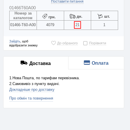
Поставити питання
01466T60A00
Номер за
дн.
шт.
грн.
каталогом
01466-T60-A00
4079
21
1
Зайдіть
, щоб
До обраного
Порівняти
відобразити знижку
Оплата
Доставка
1.Нова Пошта, по тарифам перевізника.
2.Самовивіз з пункту видачі.
Докладніше про доставку
Про обмін та повернення