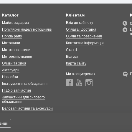
Каталог
Клієнтам
Майже задарма
Вхід до кабінету
Популярні моделі мотоциклів
Оплата і доставка
t
8
Honda parts
Обмін та повернення
Мотошини
Контактна інформація
Мотозапчастини
Статті
Мотоекіпірування
Відгуки
Оливи та хімія
Карта сайту
Аксесуари
Ми в соцмережах
Наклейки
Інструменти та обладнання
Підбір запчастин
Запчастини для силового
обладнання
Велозапчастини та аксесуари
зиції