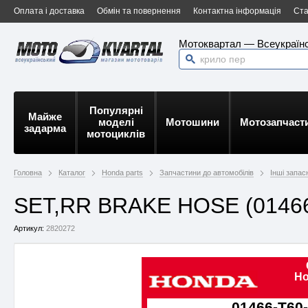
Оплата і доставка
Обмін та повернення
Контактна інформація
Ста
Мотоквартал — Всеукраїнс
Популярні
Майже
моделі
Мотошини
Мотозапчаст
задарма
мотоциклів
Головна
Каталог
Honda parts
Запчастини до автомобілів
Інші запас
SET,RR BRAKE HOSE (01466
Артикул:
2820272
Ho
01466-T60