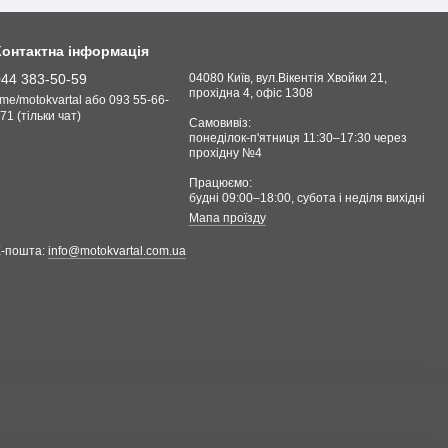
Контактна інформація
044 383-50-59
04080 Київ, вул.Вікентія Хвойки 21,
прохідна 4, офіс 1308
.me/motokvartal або 093 55-66-
71 (тільки чат)
Самовивіз:
понеділок-п'ятниця 11:30–17:30 через
прохідну №4
Працюємо:
будні 09:00–18:00, cубота і неділя вихідні
Мапа проїзду
Е-пошта:
info@motokvartal.com.ua