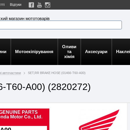
тті
Відгуки
кий магазин мототоварів
Оливи
ини
Мотоекіпірування
та
Аксесуари
Накле
хімія
ні авточастини
SET,RR BRAKE HOSE (01466-T60-A00)
-T60-A00) (2820272)
GENUINE PARTS
nda Motor Co., Ltd.
-A00