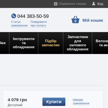
Порівняння товарів
Вхід
0
044 383-50-59
Мій кошик
0
Статус
Повідомити
замовлення
про оплату
Запчастини
Інструменти
Підбір
для
Велоз
йки
та
запчастин
силового
та а
обладнання
обладнання
4 079 грн
Швидке
Купити
замовлення
Доступний