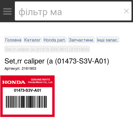
Головна
Каталог
Honda part.
Запчастини.
Інші запас.
Set,rr caliper (a (01473-S3V-A01) (2161903)
Set,rr caliper (a (01473-S3V-A01)
Артикул: 2161903
GENUINE PARTS
Honda Motor Co., Ltd.
01473-S3V-A01