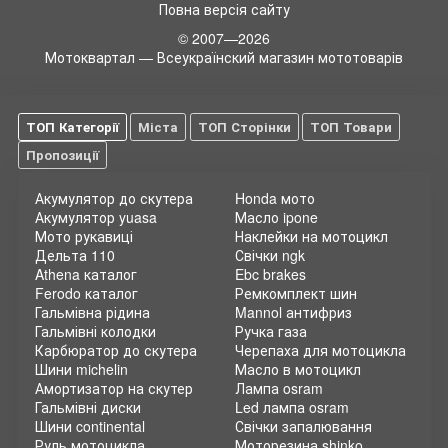
Повна версія сайту
© 2007—2026
Мотоквартал — Всеукраїнский магазин мототоварів
ТОП Категорії
Міста
ТОП Сторінки
ТОП Товари
Пропозиції
Акумулятор до скутера
Honda мото
Акумулятор yuasa
Масло ipone
Мото рукавиці
Наклейки на мотоцикл
Дельта 110
Свічки ngk
Athena каталог
Ebc brakes
Ferodo каталог
Ремкомплект шин
Гальмівна рідина
Mannol антифриз
Гальмівні колодки
Ручка газа
Карбюратор до скутера
Черепаха для мотоцикла
Шини michelin
Масло в мотоцикл
Амортизатор на скутер
Лампа osram
Гальмівні диски
Led лампа osram
Шини continental
Свічки запалювання
Руль мотоцикла
Моторезина shinko