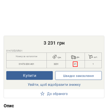
3 231
грн
01473S3VA01
Номер за каталогом
дн.
шт.
грн.
01473-S3V-A01
3231
21
1
Купити
Швидке замовлення
Увійти, щоб відобразити знижку
До обраного
Опис