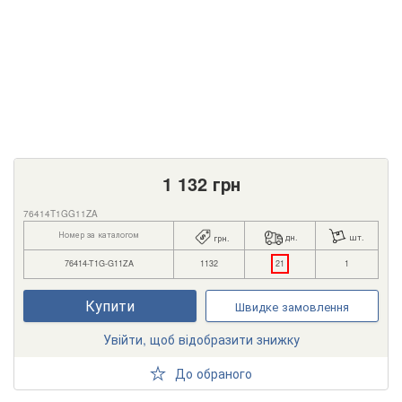
1 132
грн
76414T1GG11ZA
Номер за каталогом
дн.
шт.
грн.
76414-T1G-G11ZA
1132
21
1
Купити
Швидке замовлення
Увійти, щоб відобразити знижку
До обраного