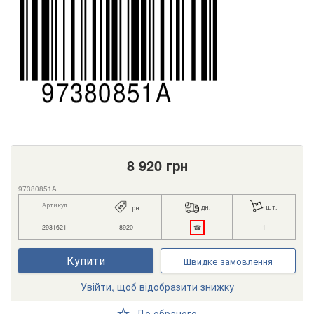
8 920
грн
97380851A
Артикул
дн.
шт.
грн.
2931621
8920
☎
1
Купити
Швидке замовлення
Увійти, щоб відобразити знижку
До обраного