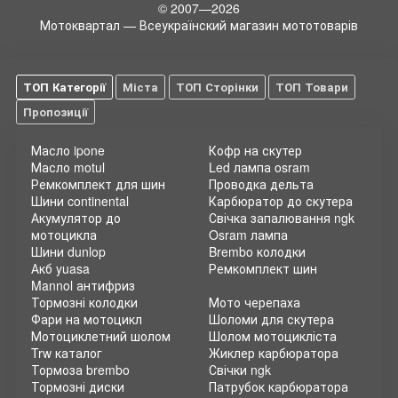
© 2007—2026
Мотоквартал — Всеукраїнский магазин мототоварів
ТОП Категорії
Міста
ТОП Сторінки
ТОП Товари
Пропозиції
Масло ipone
Кофр на скутер
Масло motul
Led лампа osram
Ремкомплект для шин
Проводка дельта
Шини continental
Карбюратор до скутера
Акумулятор до
Свічка запалювання ngk
мотоцикла
Osram лампа
Шини dunlop
Brembo колодки
Акб yuasa
Ремкомплект шин
Mannol антифриз
Тормозні колодки
Мото черепаха
Фари на мотоцикл
Шоломи для скутера
Мотоциклетний шолом
Шолом мотоцикліста
Trw каталог
Жиклер карбюратора
Тормоза brembo
Свічки ngk
Тормозні диски
Патрубок карбюратора