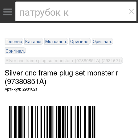
Головна
Каталог
Мотозапч.
Оригінал.
Оригінал.
Оригінал.
Silver cnc frame plug set monster r (97380851A) (2931621)
Silver cnc frame plug set monster r
(97380851A)
Артикул: 2931621