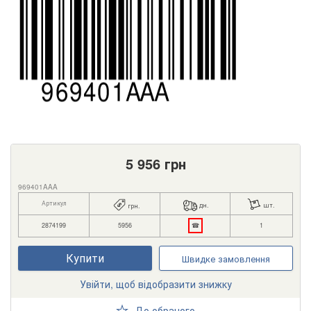
5 956
грн
969401AAA
Артикул
дн.
шт.
грн.
2874199
5956
☎
1
Купити
Швидке замовлення
Увійти, щоб відобразити знижку
До обраного