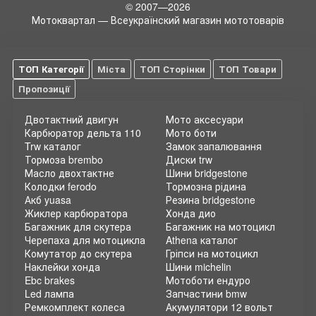
© 2007—2026
Мотоквартал — Всеукраїнский магазин мототоварів
ТОП Категорії
Міста
ТОП Сторінки
ТОП Товари
Пропозиції
Двотактний двигун
Мото аксесуари
Карбюратор дельта 110
Мото боти
Trw каталог
Замок запалювання
Тормоза brembo
Диски trw
Масло двохтактне
Шини bridgestone
Колодки ferodo
Тормозна рідина
Акб yuasa
Резина bridgestone
Жиклер карбюратора
Хонда дио
Багажник для скутера
Багажник на мотоцикл
Черепаха для мотоцикла
Athena каталог
Комутатор до скутера
Гріпси на мотоцикл
Наклейки хонда
Шини michelin
Ebc brakes
Мотоботи ендуро
Led лампа
Запчастини bmw
Ремкомплект колеса
Акумулятори 12 вольт