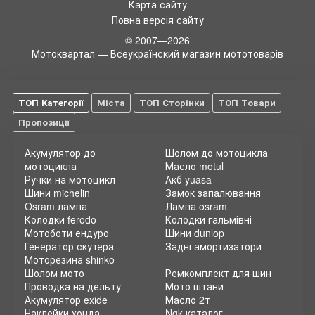
Карта сайту
Повна версія сайту
© 2007—2026
Мотоквартал — Всеукраїнский магазин мототоварів
ТОП Категорії
Міста
ТОП Сторінки
ТОП Товари
Пропозиції
Акумулятор до
Шолом до мотоцикла
мотоцикла
Масло motul
Ручки на мотоцикл
Акб yuasa
Шини michelin
Замок запалювання
Osram лампа
Лампа osram
Колодки ferodo
Колодки гальмівні
Мотоботи ендуро
Шини dunlop
Генератор скутера
Задні амортизатори
Моторезина shinko
Шолом мото
Ремкомплект для шин
Проводка на дельту
Мото штани
Акумулятор exide
Масло 2т
Наклейки хонда
Ngk каталог