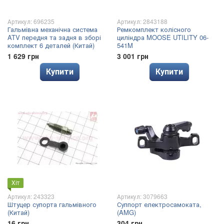
Артикул: 696235
Артикул: 2843188
Гальмівна механічна система
Ремкомплект колісного
ATV передня та задня в зборі
циліндра MOOSE UTILITY 06-
комплект 6 деталей (Китай)
541M
1 629 грн
3 001 грн
Купити
Купити
Хіт
Артикул: 243323
Артикул: 3079663
Штуцер супорта гальмівного
Суппорт електросамоката,
(Китай)
(AMG)
16 грн
304 грн