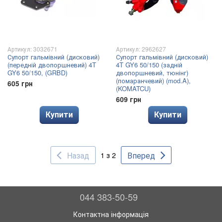
Артикул: 3032671
Артикул: 2962627
Супорт гальмівний (дисковий)
Супорт гальмівний (дисковий)
(передній двопоршневий) 4T
4T GY6 50/150 (задній
GY6 50/150, (GRBD)
двопоршневий, тюнінг)
(помаранчевий) (mod.A),
605 грн
(KOMATCU)
609 грн
Купити
Купити
Назад
Вперед
1 з 2
044 383-50-59
Контактна інформація