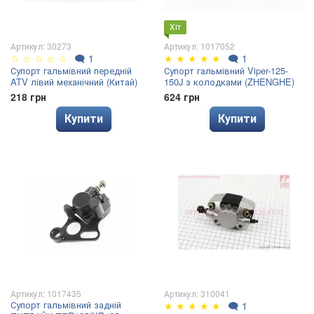
Хіт
Артикул: 30273
Артикул: 1017052
☆
☆
☆
☆
☆
🗨
1
★
★
★
★
★
🗨
1
Супорт гальмівний передній
Супорт гальмівний Viper-125-
ATV лівий механічний (Китай)
150J з колодками (ZHENGHE)
218 грн
624 грн
Купити
Купити
Артикул: 1017435
Артикул: 310041
Супорт гальмівний задній
★
★
★
★
★
🗨
1