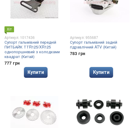
Хіт
Артикул: 1017436
Артикул: 955687
Супорт гальмівний передній
Супорт гальмівний задній
ПИТБАЙК ТТR125/XR125
гідравлічний ATV (Китай)
однопоршневий з колодками
783 грн
квадрат (Китай)
777 грн
Купити
Купити