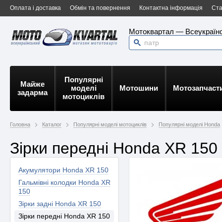
Оплата і доставка
Обмін та повернення
Контактна інформація
Ста
Мотоквартал — Всеукраїнс
Популярні
Майже
моделі
Мотошини
Мотозапчаст
задарма
мотоциклів
Головна
Каталог
Популярні моделі мотоциклів
Популярні моделі Honda
Зірки передні Honda XR 150
Акумулятори Honda XR 150
Гальмівні колодки Honda XR
150
Зірки задні Honda XR 150
Зірки передні Honda XR 150