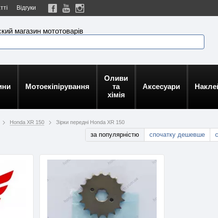
тті
Відгуки
кий магазин мототоварів
Оливи
ини
Мотоекіпірування
та
Аксесуари
Накле
хімія
Honda XR 150
Зірки передні Honda XR 150
за популярністю
спочатку дешевше