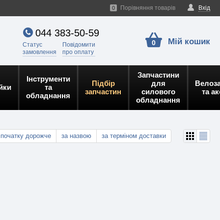
Порівняння товарів
Вхід
0
044 383-50-59
Мій кошик
0
Статус
Повідомити
замовлення
про оплату
Запчастини
Інструменти
Підбір
для
Велоз
йки
та
запчастин
силового
та а
обладнання
обладнання
спочатку дорожче
за назвою
за терміном доставки