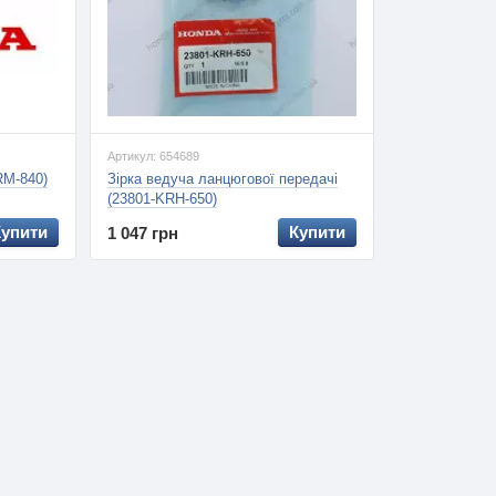
Артикул: 654689
RM-840)
Зірка ведуча ланцюгової передачі
(23801-KRH-650)
Купити
Купити
1 047 грн