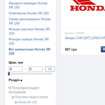
Ланцюги приводні Honda
XR 150
Освітлення Honda XR 150
Свічки запалювання Honda
XR 150
Фільтри масляні Honda XR
150
Артикул: 242539
Звезда CAM (34T) (14321-K
Фільтри повітря Honda XR
150
Всі запчастини Honda XR
407 грн
150
Ціна, грн
ОК
Розділ
▲
Популярні моделі
мотоциклів
Популярні моделі Honda
Honda XR 150