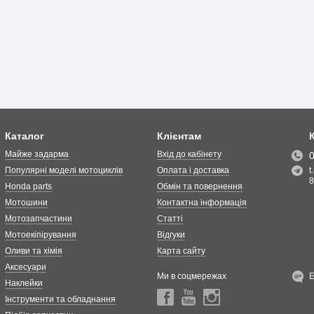
Каталог
Клієнтам
Майже задарма
Вхід до кабінету
Популярні моделі мотоциклів
Оплата і доставка
t
8
Honda parts
Обмін та повернення
Мотошини
Контактна інформація
Мотозапчастини
Статті
Мотоекіпірування
Відгуки
Оливи та хімія
Карта сайту
Аксесуари
Ми в соцмережах
Наклейки
Інструменти та обладнання