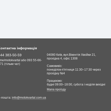
Контактна інформація
044 383-50-59
04080 Київ, вул.Вікентія Хвойки 21,
прохідна 4, офіс 1308
.me/motokvartal або 093 55-66-
71 (тільки чат)
Самовивіз:
понеділок-п'ятниця 11:30–17:30 через
прохідну №4
Працюємо:
будні 09:00–18:00, cубота і неділя вихідні
Мапа проїзду
Е-пошта:
info@motokvartal.com.ua