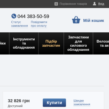
Порівняння товарів
Вхід
0
044 383-50-59
Мій кошик
0
Статус
Повідомити
замовлення
про оплату
Запчастини
Інструменти
Підбір
для
Велоз
йки
та
запчастин
силового
та а
обладнання
обладнання
32 826 грн
Швидке
Купити
замовлення
Доступний