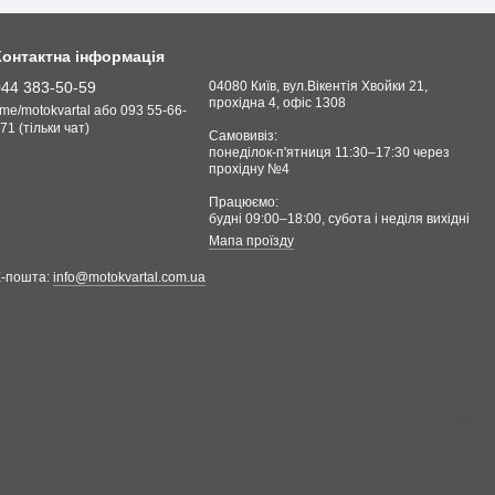
Контактна інформація
044 383-50-59
04080 Київ, вул.Вікентія Хвойки 21,
прохідна 4, офіс 1308
.me/motokvartal або 093 55-66-
71 (тільки чат)
Самовивіз:
понеділок-п'ятниця 11:30–17:30 через
прохідну №4
Працюємо:
будні 09:00–18:00, cубота і неділя вихідні
Мапа проїзду
Е-пошта:
info@motokvartal.com.ua