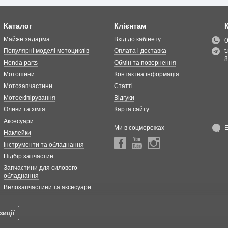
Каталог
Клієнтам
Майже задарма
Вхід до кабінету
Популярні моделі мотоциклів
Оплата і доставка
t
8
Honda parts
Обмін та повернення
Мотошини
Контактна інформація
Мотозапчастини
Статті
Мотоекіпірування
Відгуки
Оливи та хімія
Карта сайту
Аксесуари
Ми в соцмережах
Наклейки
Інструменти та обладнання
Підбір запчастин
Запчастини для силового
обладнання
Велозапчастини та аксесуари
зиції