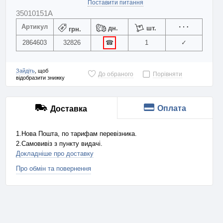
Поставити питання
35010151A
Артикул
дн.
шт.
грн.
2864603
32826
☎
1
✓
Зайдіть
, щоб
До обраного
Порівняти
відобразити знижку
Оплата
Доставка
1.Нова Пошта, по тарифам перевізника.
2.Самовивіз з пункту видачі.
Докладніше про доставку
Про обмін та повернення