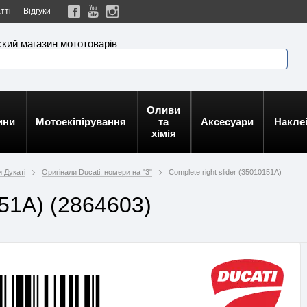
тті
Відгуки
кий магазин мототоварів
Оливи
ини
Мотоекіпірування
та
Аксесуари
Накле
хімія
 Дукаті
Оригінали Ducati, номери на "3"
Complete right slider (35010151A)
151A) (2864603)