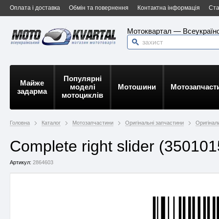
Оплата і доставка
Обмін та повернення
Контактна інформація
Ста
Мотоквартал — Всеукраїнс
Популярні
Майже
моделі
Мотошини
Мотозапчаст
задарма
мотоциклів
Головна
Каталог
Мотозапчастини
Оригінальні запчастини
Оригінали
Complete right slider (35010
Артикул:
2864603