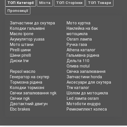
ТОП Категорії
Міста
ТОП Сторінки
ТОП Товари
Пропозиції
Запчастини до скутера
Мото куртка
Колодки гальмівні
Наклейка на бак
Масло ipone
мотоцикла
Акумулятор yuasa
Osram лампа
Мото штани
Ручка газа
Pirelli шини
Athena каталог
Шини pirelli
Гальмівна рідина
Диски trw
Дельта 110
Олива motul
Repsol масло
Свічка запалювання
Генератор на скутер
Запчастини honda
Тормозна рідина
Аксесуари для скутера
Колодки тормозні
Trw каталог
Свічки запалювання ngk
Шолом до мотоцикла
Свічки ngk
Led лампа osram
Двотактний двигун
Мотоботи ендуро
Ebc brakes
Ремкомплект колеса