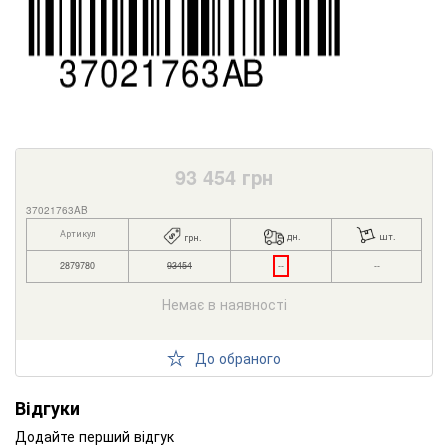
93 454
грн
37021763AB
Артикул
дн.
шт.
грн.
2879780
93454
--
--
Немає в наявності
До обраного
Відгуки
Додайте перший відгук