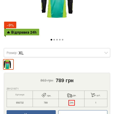
−9%
🔥 Відправка 24h
Розмір:
789
грн
863
грн
29121871
Артикул
дн.
шт.
грн.
956732
789
24h
1