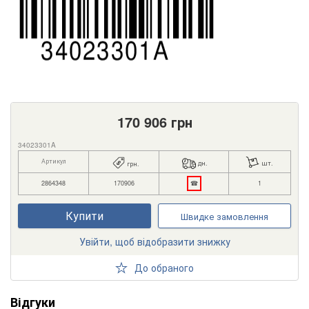
170 906
грн
34023301A
Артикул
дн.
шт.
грн.
2864348
170906
☎
1
Купити
Швидке замовлення
Увійти, щоб відобразити знижку
До обраного
Відгуки