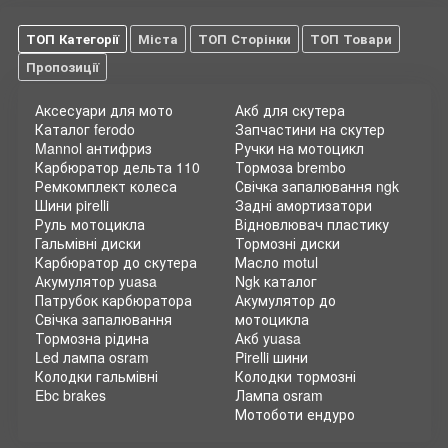
ТОП Категорії
Міста
ТОП Сторінки
ТОП Товари
Пропозиції
Аксесуари для мото
Акб для скутера
Каталог ferodo
Запчастини на скутер
Mannol антифриз
Ручки на мотоцикл
Карбюратор дельта 110
Тормоза brembo
Ремкомплект колеса
Свічка запалювання ngk
Шини pirelli
Задні амортизатори
Руль мотоцикла
Відновлювач пластику
Гальмівні диски
Тормозні диски
Карбюратор до скутера
Масло motul
Акумулятор yuasa
Ngk каталог
Патрубок карбюратора
Акумулятор до
Свічка запалювання
мотоцикла
Тормозна рідина
Акб yuasa
Led лампа osram
Pirelli шини
Колодки гальмівні
Колодки тормозні
Ebc brakes
Лампа osram
Мотоботи ендуро