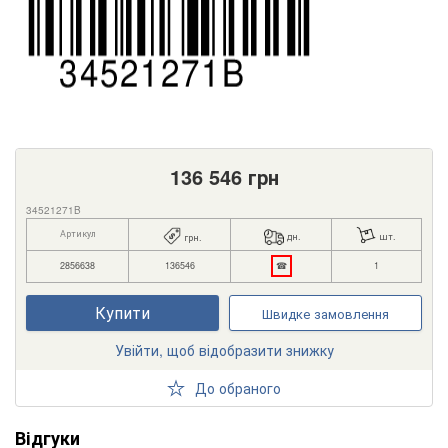
136 546
грн
34521271B
Артикул
дн.
шт.
грн.
2856638
136546
☎
1
Купити
Швидке замовлення
Увійти, щоб відобразити знижку
До обраного
Відгуки