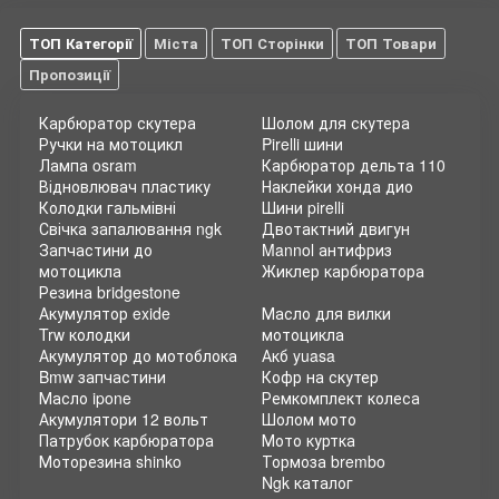
ТОП Категорії
Міста
ТОП Сторінки
ТОП Товари
Пропозиції
Карбюратор скутера
Шолом для скутера
Ручки на мотоцикл
Pirelli шини
Лампа osram
Карбюратор дельта 110
Відновлювач пластику
Наклейки хонда дио
Колодки гальмівні
Шини pirelli
Свічка запалювання ngk
Двотактний двигун
Запчастини до
Mannol антифриз
мотоцикла
Жиклер карбюратора
Резина bridgestone
Акумулятор exide
Масло для вилки
Trw колодки
мотоцикла
Акумулятор до мотоблока
Акб yuasa
Bmw запчастини
Кофр на скутер
Масло ipone
Ремкомплект колеса
Акумулятори 12 вольт
Шолом мото
Патрубок карбюратора
Мото куртка
Моторезина shinko
Тормоза brembo
Ngk каталог