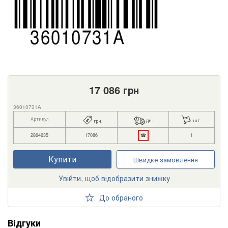
17 086
грн
36010731A
Артикул
дн.
шт.
грн.
2864635
17086
☎
1
Купити
Швидке замовлення
Увійти, щоб відобразити знижку
До обраного
Відгуки