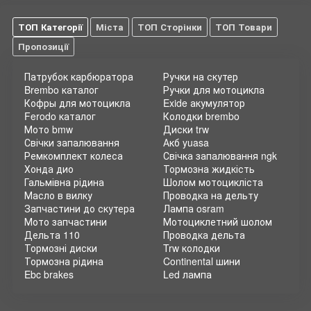
ТОП Категорії
Міста
ТОП Сторінки
ТОП Товари
Пропозиції
Патрубок карбюратора
Ручки на скутер
Brembo каталог
Ручки для мотоцикла
Кофры для мотоцикла
Exide акумулятор
Ferodo каталог
Колодки brembo
Мото bmw
Диски trw
Свічки запалювання
Акб yuasa
Ремкомплект колеса
Свічка запалювання ngk
Хонда дио
Тормозна жидкість
Гальмівна рідина
Шолом мотоцикліста
Масло в вилку
Проводка на дельту
Запчастини до скутера
Лампа osram
Мото запчастини
Мотоциклетний шолом
Дельта 110
Проводка дельта
Тормозні диски
Trw колодки
Тормозна рідина
Continental шини
Ebc brakes
Led лампа